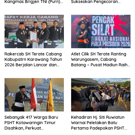
Kangmas Brigjen TNI (Purn)
Sukseskan Pengecoran
Widjang Pranjoto : Jangan
Jembatan TMMD Ke-129 di
Abaikan Etika Persaudaraan
Bulu Lor
Rakercab SH Terate Cabang
Atlet Cilik SH Terate Ranting
Kabupatrn Karawang Tahun
Warungasem, Cabang
2026 Berjalan Lancar dan
Batang – Pusat Madiun Raih
Sukses
Emas di Kejuaraan Nasional
Piala Presiden 2026
Sebanyak 417 Warga Baru
Kehadiran Hj. Siti Ruwiatun
PSHT Kotawaringin Timur
Warnai Peletakan Batu
Disahkan, Perkuat
Pertama Padepokan PSHT
Persaudaraan dan Lahirkan
Tanah Bumbu, Titipkan