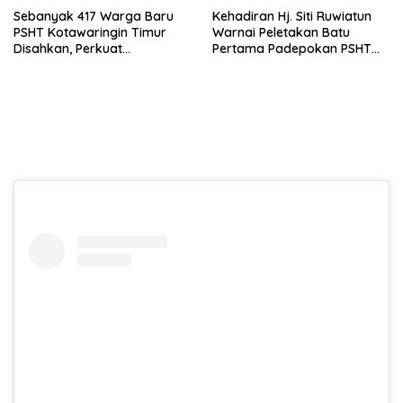
Sebanyak 417 Warga Baru
Kehadiran Hj. Siti Ruwiatun
PSHT Kotawaringin Timur
Warnai Peletakan Batu
Disahkan, Perkuat
Pertama Padepokan PSHT
Persaudaraan dan Lahirkan
Tanah Bumbu, Titipkan
Generasi Berbudi Luhur
Tanda Tresna untuk Warga
SH Terate