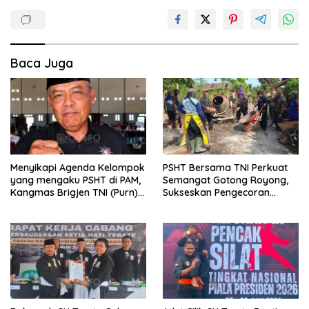
Baca Juga
Menyikapi Agenda Kelompok
PSHT Bersama TNI Perkuat
yang mengaku PSHT di PAM,
Semangat Gotong Royong,
Kangmas Brigjen TNI (Purn)
Sukseskan Pengecoran
Widjang Pranjoto : Jangan
Jembatan TMMD Ke-129 di
Abaikan Etika Persaudaraan
Bulu Lor