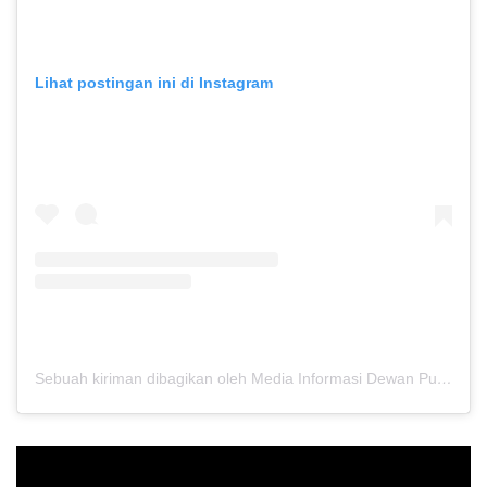
Lihat postingan ini di Instagram
Sebuah kiriman dibagikan oleh Media Informasi Dewan Pusat Persaudaraan Setia Hati Terate (@media.dewanpusat)
Pemutar
Video