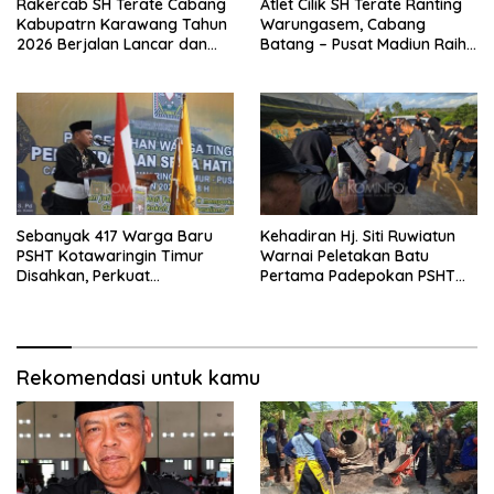
Rakercab SH Terate Cabang
Atlet Cilik SH Terate Ranting
Kabupatrn Karawang Tahun
Warungasem, Cabang
2026 Berjalan Lancar dan
Batang – Pusat Madiun Raih
Sukses
Emas di Kejuaraan Nasional
Piala Presiden 2026
Sebanyak 417 Warga Baru
Kehadiran Hj. Siti Ruwiatun
PSHT Kotawaringin Timur
Warnai Peletakan Batu
Disahkan, Perkuat
Pertama Padepokan PSHT
Persaudaraan dan Lahirkan
Tanah Bumbu, Titipkan
Generasi Berbudi Luhur
Tanda Tresna untuk Warga
SH Terate
Rekomendasi untuk kamu