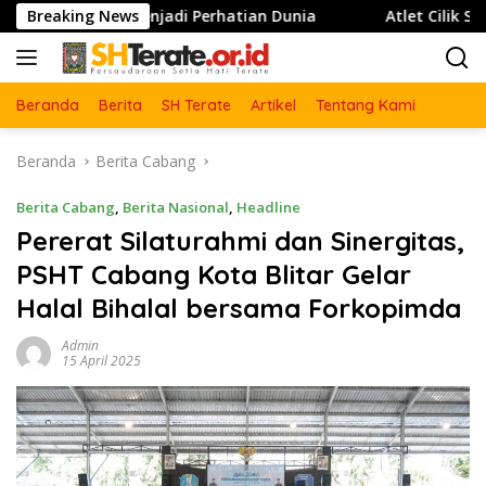
Langsung
Menjadi Perhatian Dunia
Breaking News
Atlet Cilik SH Terate Rantin
ke
konten
Beranda
Berita
SH Terate
Artikel
Tentang Kami
Beranda
Berita Cabang
Berita Cabang
,
Berita Nasional
,
Headline
Pererat Silaturahmi dan Sinergitas,
PSHT Cabang Kota Blitar Gelar
Halal Bihalal bersama Forkopimda
Admin
15 April 2025