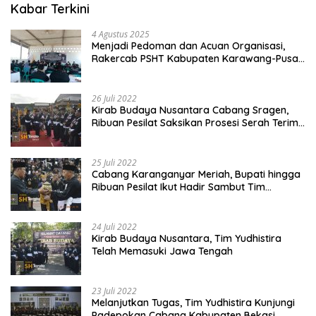
Kabar Terkini
4 Agustus 2025
Menjadi Pedoman dan Acuan Organisasi,
Rakercab PSHT Kabupaten Karawang-Pusat
Madiun Membahas Program Kerja, Berjalan
Lancar dan Sukses
26 Juli 2022
Kirab Budaya Nusantara Cabang Sragen,
Ribuan Pesilat Saksikan Prosesi Serah Terima
Tanah dan Air
25 Juli 2022
Cabang Karanganyar Meriah, Bupati hingga
Ribuan Pesilat Ikut Hadir Sambut Tim
Yudhistira
24 Juli 2022
Kirab Budaya Nusantara, Tim Yudhistira
Telah Memasuki Jawa Tengah
23 Juli 2022
Melanjutkan Tugas, Tim Yudhistira Kunjungi
Padepokan Cabang Kabupaten Bekasi