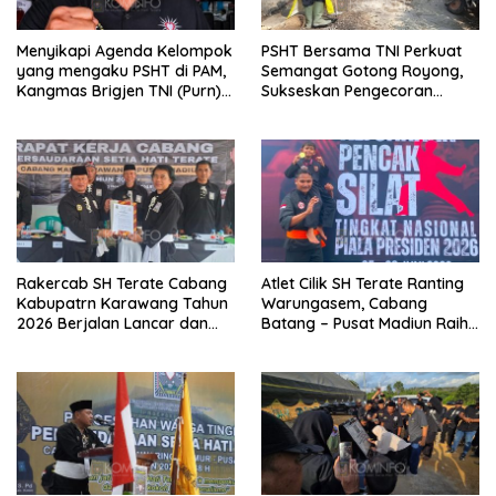
Menyikapi Agenda Kelompok
PSHT Bersama TNI Perkuat
yang mengaku PSHT di PAM,
Semangat Gotong Royong,
Kangmas Brigjen TNI (Purn)
Sukseskan Pengecoran
Widjang Pranjoto : Jangan
Jembatan TMMD Ke-129 di
Abaikan Etika Persaudaraan
Bulu Lor
Rakercab SH Terate Cabang
Atlet Cilik SH Terate Ranting
Kabupatrn Karawang Tahun
Warungasem, Cabang
2026 Berjalan Lancar dan
Batang – Pusat Madiun Raih
Sukses
Emas di Kejuaraan Nasional
Piala Presiden 2026