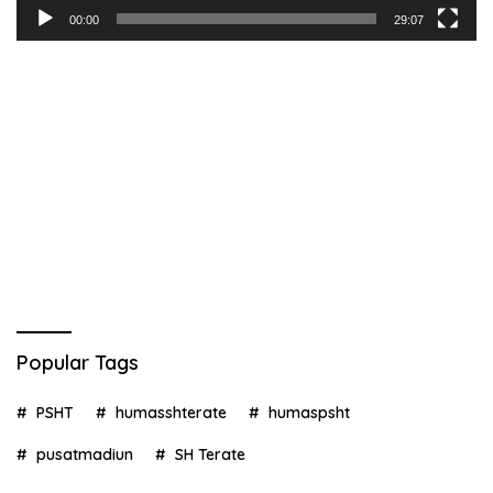
00:00
29:07
Popular Tags
PSHT
humasshterate
humaspsht
pusatmadiun
SH Terate