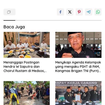
Baca Juga
Menanggapi Postingan
Menyikapi Agenda Kelompok
Hendra W Saputra dan
yang mengaku PSHT di PAM,
Choirul Rustam di Medsos,
Kangmas Brigjen TNI (Purn)
Kangmas Sukriyanto CS
Widjang Pranjoto : Jangan
Hanya Tersenyum
Abaikan Etika Persaudaraan