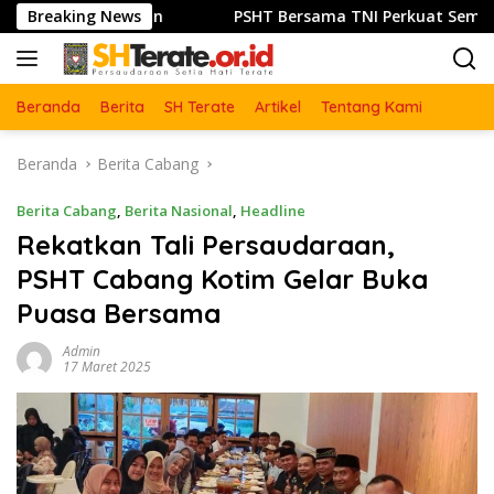
Langsung
ersaudaraan
Breaking News
PSHT Bersama TNI Perkuat Semangat Goto
ke
konten
Beranda
Berita
SH Terate
Artikel
Tentang Kami
Beranda
Berita Cabang
Berita Cabang
,
Berita Nasional
,
Headline
Rekatkan Tali Persaudaraan,
PSHT Cabang Kotim Gelar Buka
Puasa Bersama
Admin
17 Maret 2025