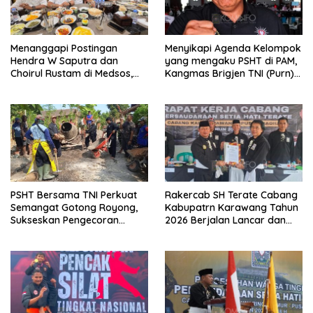
Menanggapi Postingan
Menyikapi Agenda Kelompok
Hendra W Saputra dan
yang mengaku PSHT di PAM,
Choirul Rustam di Medsos,
Kangmas Brigjen TNI (Purn)
Kangmas Sukriyanto CS
Widjang Pranjoto : Jangan
Hanya Tersenyum
Abaikan Etika Persaudaraan
PSHT Bersama TNI Perkuat
Rakercab SH Terate Cabang
Semangat Gotong Royong,
Kabupatrn Karawang Tahun
Sukseskan Pengecoran
2026 Berjalan Lancar dan
Jembatan TMMD Ke-129 di
Sukses
Bulu Lor