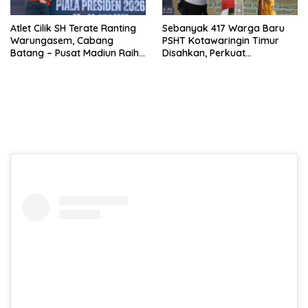
Atlet Cilik SH Terate Ranting
Sebanyak 417 Warga Baru
Warungasem, Cabang
PSHT Kotawaringin Timur
Batang – Pusat Madiun Raih
Disahkan, Perkuat
Emas di Kejuaraan Nasional
Persaudaraan dan Lahirkan
Piala Presiden 2026
Generasi Berbudi Luhur