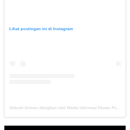
Lihat postingan ini di Instagram
Sebuah kiriman dibagikan oleh Media Informasi Dewan Pusat Persaudaraan Setia Hati Terate (@media.dewanpusat)
Pemutar