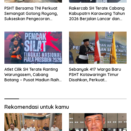
PSHT Bersama TNI Perkuat
Rakercab SH Terate Cabang
Semangat Gotong Royong,
Kabupatrn Karawang Tahun
Sukseskan Pengecoran
2026 Berjalan Lancar dan
Jembatan TMMD Ke-129 di
Sukses
Bulu Lor
Atlet Cilik SH Terate Ranting
Sebanyak 417 Warga Baru
Warungasem, Cabang
PSHT Kotawaringin Timur
Batang – Pusat Madiun Raih
Disahkan, Perkuat
Emas di Kejuaraan Nasional
Persaudaraan dan Lahirkan
Piala Presiden 2026
Generasi Berbudi Luhur
Rekomendasi untuk kamu