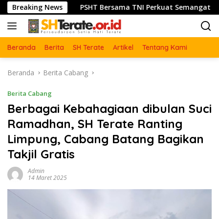
Langsung
an
Breaking News
PSHT Bersama TNI Perkuat Semangat Gotong Royong
ke
konten
Beranda
Berita
SH Terate
Artikel
Tentang Kami
Beranda
Berita Cabang
Berita Cabang
Berbagai Kebahagiaan dibulan Suci
Ramadhan, SH Terate Ranting
Limpung, Cabang Batang Bagikan
Takjil Gratis
Admin
14 Maret 2025