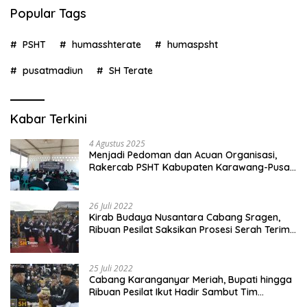
Popular Tags
PSHT
humasshterate
humaspsht
pusatmadiun
SH Terate
Kabar Terkini
4 Agustus 2025
Menjadi Pedoman dan Acuan Organisasi,
Rakercab PSHT Kabupaten Karawang-Pusat
Madiun Membahas Program Kerja, Berjalan
Lancar dan Sukses
26 Juli 2022
Kirab Budaya Nusantara Cabang Sragen,
Ribuan Pesilat Saksikan Prosesi Serah Terima
Tanah dan Air
25 Juli 2022
Cabang Karanganyar Meriah, Bupati hingga
Ribuan Pesilat Ikut Hadir Sambut Tim
Yudhistira