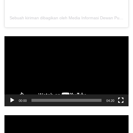
Sebuah kiriman dibagikan oleh Media Informasi Dewan Pusat Persaudaraan Setia Hati Terate (@media.dewanpusat)
Pemutar
Video
00:00
04:20
Pemutar
Video