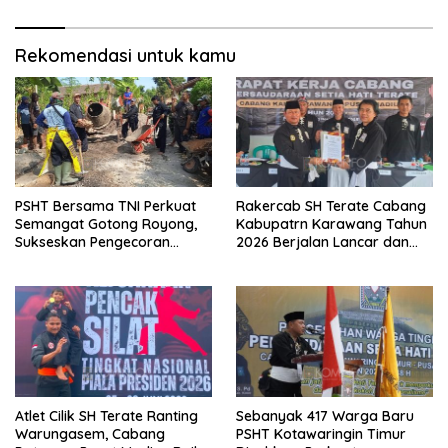
Aksi Kemanusiaan
Rekomendasi untuk kamu
PSHT Bersama TNI Perkuat
Rakercab SH Terate Cabang
Semangat Gotong Royong,
Kabupatrn Karawang Tahun
Sukseskan Pengecoran
2026 Berjalan Lancar dan
Jembatan TMMD Ke-129 di
Sukses
Bulu Lor
Atlet Cilik SH Terate Ranting
Sebanyak 417 Warga Baru
Warungasem, Cabang
PSHT Kotawaringin Timur