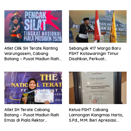
Jembatan TMMD Ke-129 di
Sukses
Bulu Lor
Atlet Cilik SH Terate Ranting
Sebanyak 417 Warga Baru
Warungasem, Cabang
PSHT Kotawaringin Timur
Batang – Pusat Madiun Raih
Disahkan, Perkuat
Emas di Kejuaraan Nasional
Persaudaraan dan Lahirkan
Piala Presiden 2026
Generasi Berbudi Luhur
Atlet SH Terate Cabang
Ketua PSHT Cabang
Batang – Pusat Madiun Raih
Lamongan Kangmas Harto,
Emas di Piala Rektor
S.Pd., M.M. Beri Apresiasi
Airlangga VIII, Ketua Ranting
Penghargaan PMI, Tegaskan
Warungasem Beri Apresiasi
Komitmen SH Terate dalam