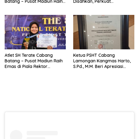
Batang – Pusat Madiun Raih
Disahkan, Perkuat
Emas di Kejuaraan Nasional
Persaudaraan dan Lahirkan
Piala Presiden 2026
Generasi Berbudi Luhur
Atlet SH Terate Cabang
Ketua PSHT Cabang
Batang – Pusat Madiun Raih
Lamongan Kangmas Harto,
Emas di Piala Rektor
S.Pd., M.M. Beri Apresiasi
Airlangga VIII, Ketua Ranting
Penghargaan PMI, Tegaskan
Warungasem Beri Apresiasi
Komitmen SH Terate dalam
Aksi Kemanusiaan