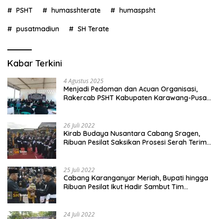
PSHT
humasshterate
humaspsht
pusatmadiun
SH Terate
Kabar Terkini
4 Agustus 2025
Menjadi Pedoman dan Acuan Organisasi,
Rakercab PSHT Kabupaten Karawang-Pusat
Madiun Membahas Program Kerja, Berjalan
Lancar dan Sukses
26 Juli 2022
Kirab Budaya Nusantara Cabang Sragen,
Ribuan Pesilat Saksikan Prosesi Serah Terima
Tanah dan Air
25 Juli 2022
Cabang Karanganyar Meriah, Bupati hingga
Ribuan Pesilat Ikut Hadir Sambut Tim
Yudhistira
24 Juli 2022