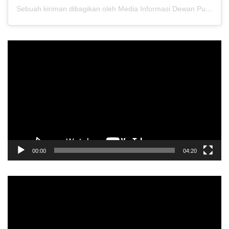
Sebuah kiriman dibagikan oleh Media Informasi Dewan Pusat Persaudaraan Setia Hati Terate (@media.dewanpusat)
Pemutar
Video
00:00
04:20
Pemutar
Video