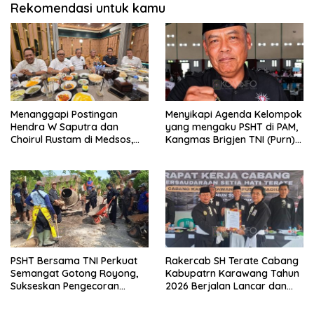
Rekomendasi untuk kamu
Menanggapi Postingan
Menyikapi Agenda Kelompok
Hendra W Saputra dan
yang mengaku PSHT di PAM,
Choirul Rustam di Medsos,
Kangmas Brigjen TNI (Purn)
Kangmas Sukriyanto CS
Widjang Pranjoto : Jangan
Hanya Tersenyum
Abaikan Etika Persaudaraan
PSHT Bersama TNI Perkuat
Rakercab SH Terate Cabang
Semangat Gotong Royong,
Kabupatrn Karawang Tahun
Sukseskan Pengecoran
2026 Berjalan Lancar dan
Jembatan TMMD Ke-129 di
Sukses
Bulu Lor