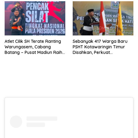
Atlet Cilik SH Terate Ranting
Sebanyak 417 Warga Baru
Warungasem, Cabang
PSHT Kotawaringin Timur
Batang – Pusat Madiun Raih
Disahkan, Perkuat
Emas di Kejuaraan Nasional
Persaudaraan dan Lahirkan
Piala Presiden 2026
Generasi Berbudi Luhur