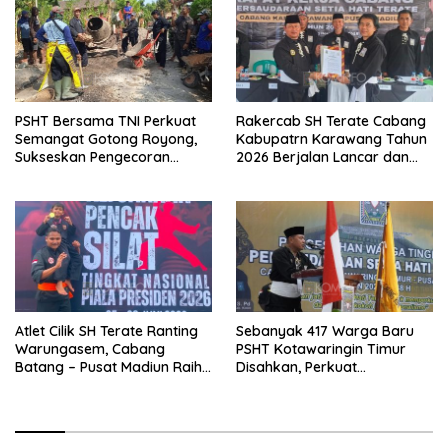
PSHT Bersama TNI Perkuat
Rakercab SH Terate Cabang
Semangat Gotong Royong,
Kabupatrn Karawang Tahun
Sukseskan Pengecoran
2026 Berjalan Lancar dan
Jembatan TMMD Ke-129 di
Sukses
Bulu Lor
Atlet Cilik SH Terate Ranting
Sebanyak 417 Warga Baru
Warungasem, Cabang
PSHT Kotawaringin Timur
Batang – Pusat Madiun Raih
Disahkan, Perkuat
Emas di Kejuaraan Nasional
Persaudaraan dan Lahirkan
Piala Presiden 2026
Generasi Berbudi Luhur