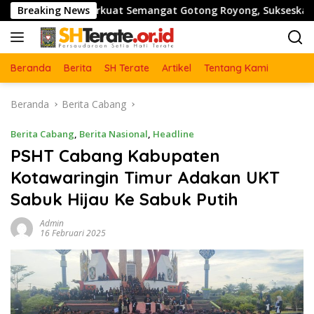
Langsung
NI Perkuat Semangat Gotong Royong, Sukseskan Pengecoran J
Breaking News
ke
konten
Beranda
Berita
SH Terate
Artikel
Tentang Kami
Beranda
Berita Cabang
Berita Cabang
,
Berita Nasional
,
Headline
PSHT Cabang Kabupaten
Kotawaringin Timur Adakan UKT
Sabuk Hijau Ke Sabuk Putih
Admin
16 Februari 2025