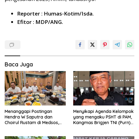
Reporter : Humas-Kotim/Isda.
Efitor : MDP/ANG.
Baca Juga
Menanggapi Postingan
Menyikapi Agenda Kelompok
Hendra W Saputra dan
yang mengaku PSHT di PAM,
Choirul Rustam di Medsos,
Kangmas Brigjen TNI (Purn)
Kangmas Sukriyanto CS
Widjang Pranjoto : Jangan
Hanya Tersenyum
Abaikan Etika Persaudaraan