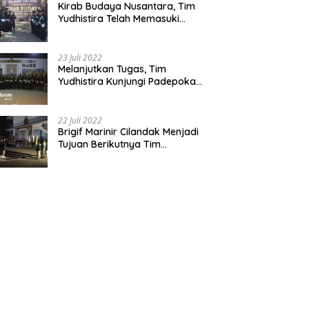
Kirab Budaya Nusantara, Tim
Yudhistira Telah Memasuki
Jawa Tengah
23 Juli 2022
Melanjutkan Tugas, Tim
Yudhistira Kunjungi Padepokan
Cabang Kabupaten Bekasi
22 Juli 2022
Brigif Marinir Cilandak Menjadi
Tujuan Berikutnya Tim
Yudhistira