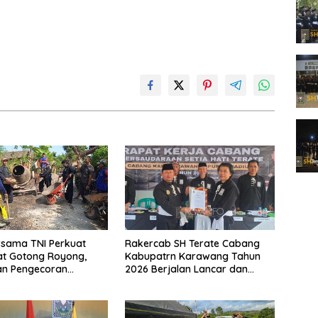
rsama TNI Perkuat
Rakercab SH Terate Cabang
t Gotong Royong,
Kabupatrn Karawang Tahun
an Pengecoran
2026 Berjalan Lancar dan
 TMMD Ke-129 di Bulu
Sukses