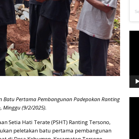
Pem
Vide
kan Batu Pertama Pembangunan Padepokan Ranting
Pem
, Minggu (9/2/2025).
Vide
aan Setia Hati Terate (PSHT) Ranting Tersono,
kukan peletakan batu pertama pembangunan
pat di Desa Kebumen, Kecamatan Tersono,