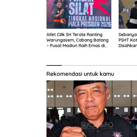
Atlet Cilik SH Terate Ranting
Sebanya
Warungasem, Cabang Batang
PSHT Kot
– Pusat Madiun Raih Emas di
Disahkan
Kejuaraan Nasional Piala
Persauda
Presiden 2026
Generasi
Rekomendasi untuk kamu