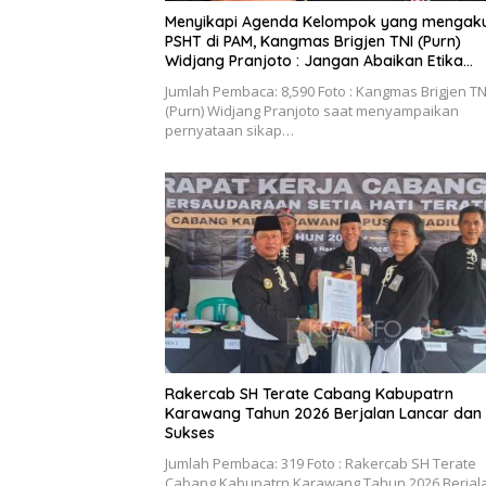
Menyikapi Agenda Kelompok yang mengak
PSHT di PAM, Kangmas Brigjen TNI (Purn)
Widjang Pranjoto : Jangan Abaikan Etika
Persaudaraan
Jumlah Pembaca: 8,590 Foto : Kangmas Brigjen TN
(Purn) Widjang Pranjoto saat menyampaikan
pernyataan sikap…
Rakercab SH Terate Cabang Kabupatrn
Karawang Tahun 2026 Berjalan Lancar dan
Sukses
Jumlah Pembaca: 319 Foto : Rakercab SH Terate
Cabang Kabupatrn Karawang Tahun 2026 Berjal