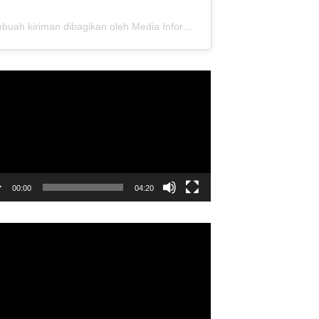
Sebuah kiriman dibagikan oleh Media Informasi Dewan Pusat Persaudaraan Setia Hati Terate (@media.dewanpusat)
utar
o
00:00
04:20
utar
o