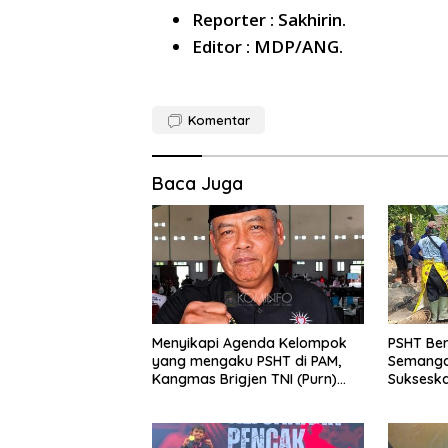
Reporter : Sakhirin.
Editor : MDP/ANG.
Komentar
Baca Juga
Menyikapi Agenda Kelompok
PSHT Be
yang mengaku PSHT di PAM,
Semanga
Kangmas Brigjen TNI (Purn)
Suksesk
Widjang Pranjoto : Jangan
Jembatan
Abaikan Etika Persaudaraan
Lor