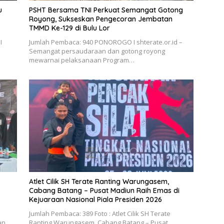
u
PSHT Bersama TNI Perkuat Semangat Gotong
Royong, Sukseskan Pengecoran Jembatan
TMMD Ke-129 di Bulu Lor
I
Jumlah Pembaca: 940 PONOROGO I shterate.or.id –
Semangat persaudaraan dan gotong royong
mewarnai pelaksanaan Program…
Atlet Cilik SH Terate Ranting Warungasem,
Cabang Batang – Pusat Madiun Raih Emas di
Kejuaraan Nasional Piala Presiden 2026
Jumlah Pembaca: 389 Foto : Atlet Cilik SH Terate
an
Ranting Warungasem, Cabang Batang – Pusat…