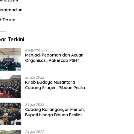
usatmadiun
H Terate
ar Terkini
4 Agustus 2025
Menjadi Pedoman dan Acuan
Organisasi, Rakercab PSHT
Kabupaten Karawang-Pusat
Madiun Membahas Program
Kerja, Berjalan Lancar dan
26 Juli 2022
Sukses
Kirab Budaya Nusantara
Cabang Sragen, Ribuan Pesilat
Saksikan Prosesi Serah Terima
Tanah dan Air
25 Juli 2022
Cabang Karanganyar Meriah,
Bupati hingga Ribuan Pesilat
Ikut Hadir Sambut Tim
Yudhistira
24 Juli 2022