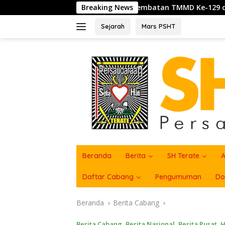
Langsung
Pengecoran Jembatan TMMD Ke-129 di Bulu Lor
Breaking News
Rakerc
ke
konten
Sejarah
Mars PSHT
Beranda
Berita
SH Terate
A
Daftar Cabang
Pengumuman
Do
Beranda
Berita Cabang
Berita Cabang
,
Berita Nasional
,
Berita Pusat
,
H