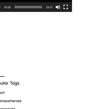
00:00
29:07
ular Tags
SHT
umasshterate
umaspsht