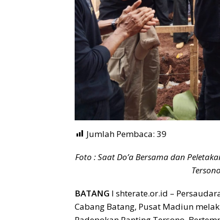
Jumlah Pembaca:
39
Foto : Saat Do’a Bersama dan Peleta
Tersono
BATANG
I shterate.or.id – Persaudar
Cabang Batang, Pusat Madiun mela
Padepokan Ranting Tersono. Bertem