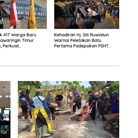
k 417 Warga Baru
Kehadiran Hj. Siti Ruwiatun
awaringin Timur
Warnai Peletakan Batu
, Perkuat
Pertama Padepokan PSHT
raan dan Lahirkan
Tanah Bumbu, Titipkan Tanda
 Berbudi Luhur
Tresna untuk Warga SH Terate