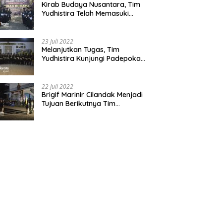
Kirab Budaya Nusantara, Tim
Yudhistira Telah Memasuki
Jawa Tengah
23 Juli 2022
Melanjutkan Tugas, Tim
Yudhistira Kunjungi Padepokan
Cabang Kabupaten Bekasi
22 Juli 2022
Brigif Marinir Cilandak Menjadi
Tujuan Berikutnya Tim
Yudhistira