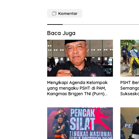
Komentar
Baca Juga
Menyikapi Agenda Kelompok
PSHT Be
yang mengaku PSHT di PAM,
Semanga
Kangmas Brigjen TNI (Purn)
Suksesk
Widjang Pranjoto : Jangan
Jembatan
Abaikan Etika Persaudaraan
Lor