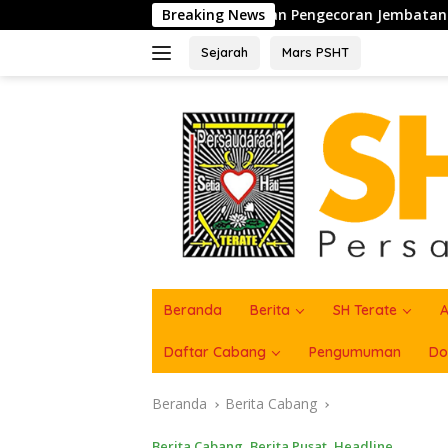
Langsung
ukseskan Pengecoran Jembatan TMMD Ke-129 di Bulu Lor
Breaking News
ke
konten
Sejarah
Mars PSHT
Beranda
Berita
SH Terate
A
Daftar Cabang
Pengumuman
Do
Beranda
Berita Cabang
Berita Cabang
,
Berita Pusat
,
Headline