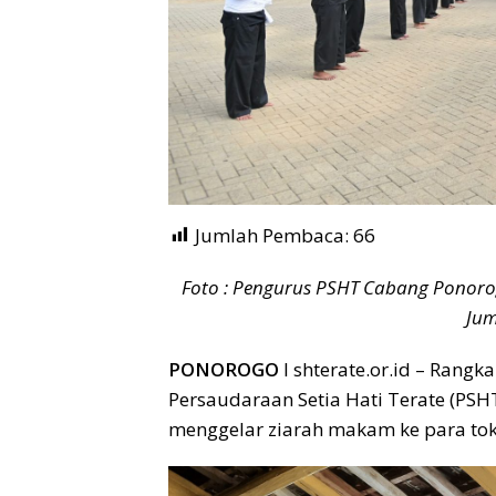
Jumlah Pembaca:
66
Foto : Pengurus PSHT Cabang Ponor
Jum
PONOROGO
I shterate.or.id – Rangk
Persaudaraan Setia Hati Terate (PS
menggelar ziarah makam ke para to