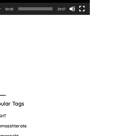
00:00
29:07
ular Tags
SHT
umasshterate
umaspsht