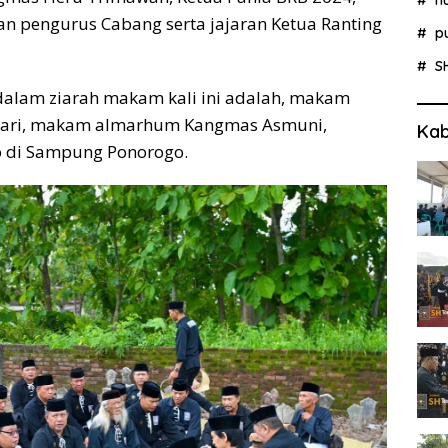
an pengurus Cabang serta jajaran Ketua Ranting
p
S
dalam ziarah makam kali ini adalah, makam
 Sari, makam almarhum Kangmas Asmuni,
Kab
 di Sampung Ponorogo.