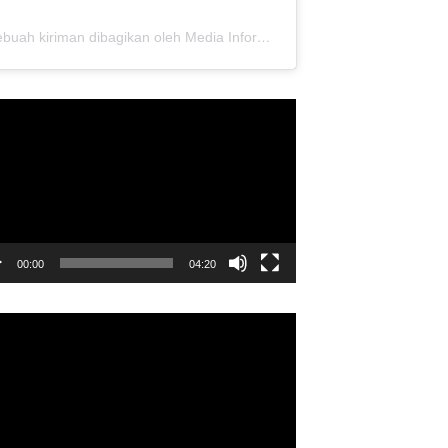
Sebuah kiriman dibagikan oleh Media Informasi Dewan Pusat Persaudaraan Setia Hati Terate (@media.dewanpusat)
utar
o
00:00
04:20
utar
o