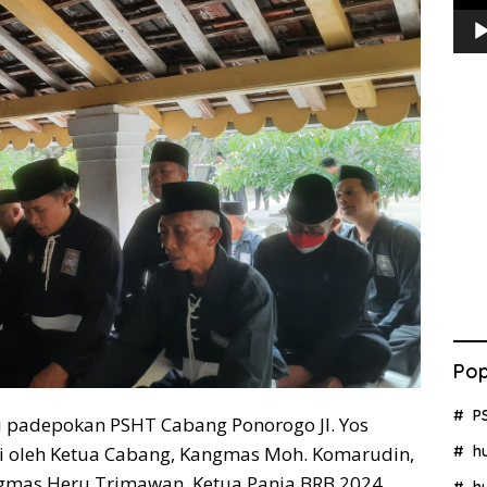
Pop
P
i padepokan PSHT Cabang Ponorogo Jl. Yos
h
uti oleh Ketua Cabang, Kangmas Moh. Komarudin,
ngmas Heru Trimawan, Ketua Pania BRB 2024,
h