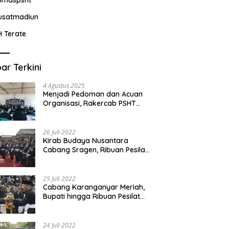
usatmadiun
H Terate
ar Terkini
4 Agustus 2025
Menjadi Pedoman dan Acuan
Organisasi, Rakercab PSHT
Kabupaten Karawang-Pusat
Madiun Membahas Program
Kerja, Berjalan Lancar dan
26 Juli 2022
Sukses
Kirab Budaya Nusantara
Cabang Sragen, Ribuan Pesilat
Saksikan Prosesi Serah Terima
Tanah dan Air
25 Juli 2022
Cabang Karanganyar Meriah,
Bupati hingga Ribuan Pesilat
Ikut Hadir Sambut Tim
Yudhistira
24 Juli 2022