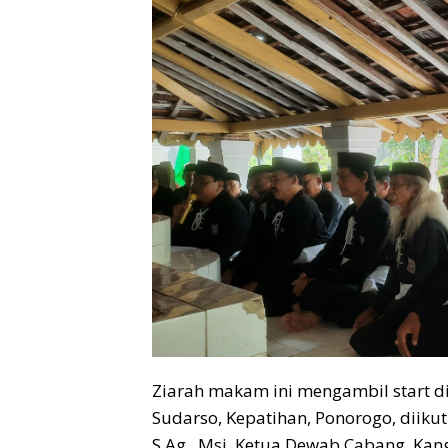
Ziarah makam ini mengambil start d
Sudarso, Kepatihan, Ponorogo, diik
S.Ag., Msi, Ketua Dewab Cabang, Ka