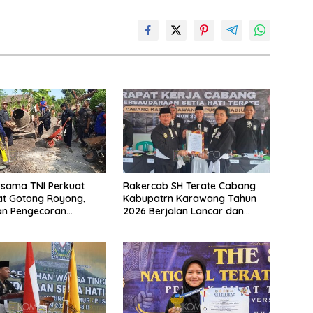
rsama TNI Perkuat
Rakercab SH Terate Cabang
t Gotong Royong,
Kabupatrn Karawang Tahun
an Pengecoran
2026 Berjalan Lancar dan
 TMMD Ke-129 di Bulu
Sukses