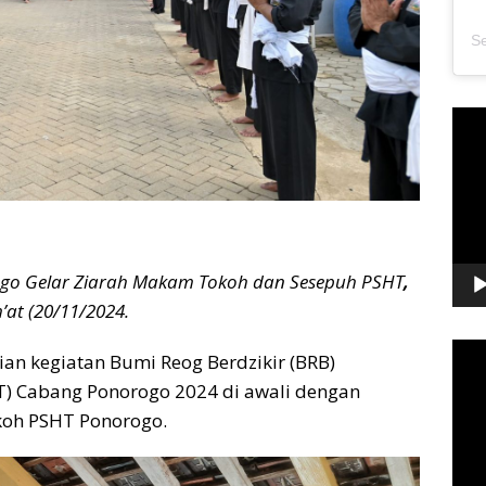
Pem
Vide
ogo Gelar Ziarah Makam Tokoh dan Sesepuh PSHT
,
’at (20/11/2024.
Pem
aian kegiatan Bumi Reog Berdzikir (BRB)
Vide
HT) Cabang Ponorogo 2024 di awali dengan
koh PSHT Ponorogo.