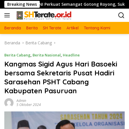
Langsung
TNI Perkuat Semangat Gotong Royong, Sukseskan Pengecoran J
Breaking News
ke
konten
Beranda
Berita
SH Terate
Artikel
Tentang Kami
Beranda
Berita Cabang
Berita Cabang
,
Berita Nasional
,
Headline
Kangmas Sigid Agus Hari Basoeki
bersama Sekretaris Pusat Hadiri
Sarasehan PSHT Cabang
Kabupaten Pasuruan
Admin
5 Oktober 2024