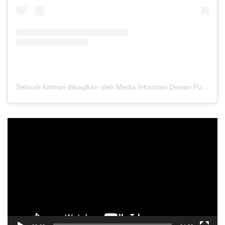
Sebuah kiriman dibagikan oleh Media Informasi Dewan Pusat Persaudaraan Setia Hati Terate (@media.dewanpusat)
Pemutar
Video