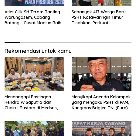
Atlet Cilik SH Terate Ranting
Sebanyak 417 Warga Baru
Warungasem, Cabang
PSHT Kotawaringin Timur
Batang – Pusat Madiun Raih
Disahkan, Perkuat
Emas di Kejuaraan Nasional
Persaudaraan dan Lahirkan
Piala Presiden 2026
Generasi Berbudi Luhur
Rekomendasi untuk kamu
Menanggapi Postingan
Menyikapi Agenda Kelompok
Hendra W Saputra dan
yang mengaku PSHT di PAM,
Choirul Rustam di Medsos,
Kangmas Brigjen TNI (Purn)
Kangmas Sukriyanto CS
Widjang Pranjoto : Jangan
Hanya Tersenyum
Abaikan Etika Persaudaraan