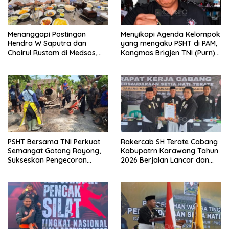
Menanggapi Postingan
Menyikapi Agenda Kelompok
Hendra W Saputra dan
yang mengaku PSHT di PAM,
Choirul Rustam di Medsos,
Kangmas Brigjen TNI (Purn)
Kangmas Sukriyanto CS
Widjang Pranjoto : Jangan
Hanya Tersenyum
Abaikan Etika Persaudaraan
PSHT Bersama TNI Perkuat
Rakercab SH Terate Cabang
Semangat Gotong Royong,
Kabupatrn Karawang Tahun
Sukseskan Pengecoran
2026 Berjalan Lancar dan
Jembatan TMMD Ke-129 di
Sukses
Bulu Lor