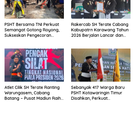
PSHT Bersama TNI Perkuat
Rakercab SH Terate Cabang
Semangat Gotong Royong,
Kabupatrn Karawang Tahun
Sukseskan Pengecoran
2026 Berjalan Lancar dan
Jembatan TMMD Ke-129 di
Sukses
Bulu Lor
Atlet Cilik SH Terate Ranting
Sebanyak 417 Warga Baru
Warungasem, Cabang
PSHT Kotawaringin Timur
Batang – Pusat Madiun Raih
Disahkan, Perkuat
Emas di Kejuaraan Nasional
Persaudaraan dan Lahirkan
Piala Presiden 2026
Generasi Berbudi Luhur