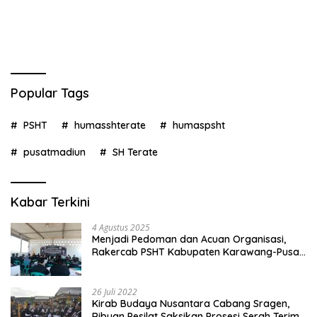
Popular Tags
PSHT
humasshterate
humaspsht
pusatmadiun
SH Terate
Kabar Terkini
4 Agustus 2025
Menjadi Pedoman dan Acuan Organisasi,
Rakercab PSHT Kabupaten Karawang-Pusat
Madiun Membahas Program Kerja, Berjalan
Lancar dan Sukses
26 Juli 2022
Kirab Budaya Nusantara Cabang Sragen,
Ribuan Pesilat Saksikan Prosesi Serah Terima