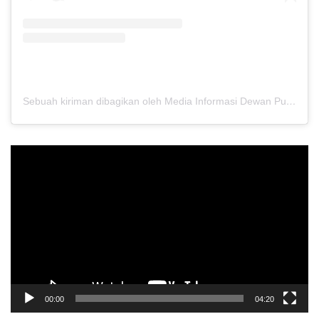
Sebuah kiriman dibagikan oleh Media Informasi Dewan Pusat Persaudaraan Setia Hati Terate (@media.dewanpusat)
Pemutar
Video
00:00
04:20