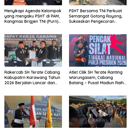
Menyikapi Agenda Kelompok
PSHT Bersama TNI Perkuat
yang mengaku PSHT di PAM,
Semangat Gotong Royong,
Kangmas Brigjen TNI (Purn)
Sukseskan Pengecoran
Widjang Pranjoto : Jangan
Jembatan TMMD Ke-129 di
Abaikan Etika Persaudaraan
Bulu Lor
Rakercab SH Terate Cabang
Atlet Cilik SH Terate Ranting
Kabupatrn Karawang Tahun
Warungasem, Cabang
2026 Berjalan Lancar dan
Batang – Pusat Madiun Raih
Sukses
Emas di Kejuaraan Nasional
Piala Presiden 2026