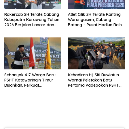
Rakercab SH Terate Cabang
Atlet Cilik SH Terate Ranting
Kabupatrn Karawang Tahun
Warungasem, Cabang
2026 Berjalan Lancar dan
Batang – Pusat Madiun Raih
Sukses
Emas di Kejuaraan Nasional
Piala Presiden 2026
Sebanyak 417 Warga Baru
Kehadiran Hj. Siti Ruwiatun
PSHT Kotawaringin Timur
Warnai Peletakan Batu
Disahkan, Perkuat
Pertama Padepokan PSHT
Persaudaraan dan Lahirkan
Tanah Bumbu, Titipkan
Generasi Berbudi Luhur
Tanda Tresna untuk Warga
SH Terate