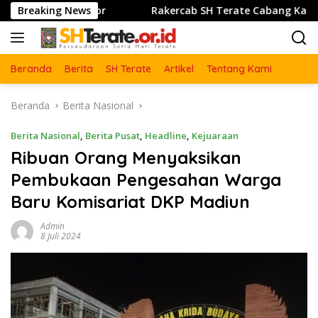
Langsung
 Bulu Lor
Breaking News
Rakercab SH Terate Cabang Kabupatrn Karaw
ke
konten
Beranda
Berita
SH Terate
Artikel
Tentang Kami
Beranda
Berita Nasional
Berita Nasional
,
Berita Pusat
,
Headline
,
Kejuaraan
Ribuan Orang Menyaksikan
Pembukaan Pengesahan Warga
Baru Komisariat DKP Madiun
Admin
8 Juli 2024