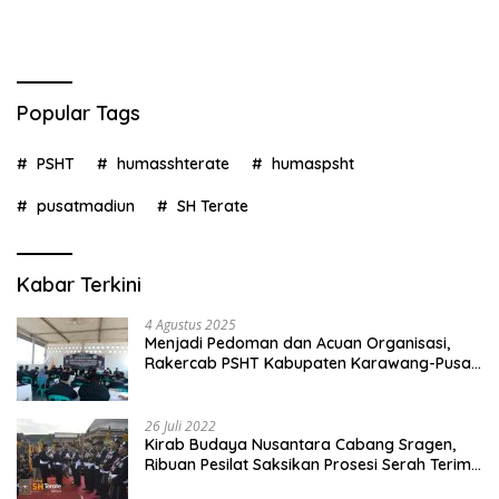
Popular Tags
PSHT
humasshterate
humaspsht
pusatmadiun
SH Terate
Kabar Terkini
4 Agustus 2025
Menjadi Pedoman dan Acuan Organisasi,
Rakercab PSHT Kabupaten Karawang-Pusat
Madiun Membahas Program Kerja, Berjalan
Lancar dan Sukses
26 Juli 2022
Kirab Budaya Nusantara Cabang Sragen,
Ribuan Pesilat Saksikan Prosesi Serah Terima
Tanah dan Air