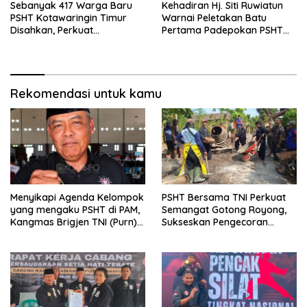
Sebanyak 417 Warga Baru
Kehadiran Hj. Siti Ruwiatun
PSHT Kotawaringin Timur
Warnai Peletakan Batu
Disahkan, Perkuat
Pertama Padepokan PSHT
Persaudaraan dan Lahirkan
Tanah Bumbu, Titipkan
Generasi Berbudi Luhur
Tanda Tresna untuk Warga
SH Terate
Rekomendasi untuk kamu
Menyikapi Agenda Kelompok
PSHT Bersama TNI Perkuat
yang mengaku PSHT di PAM,
Semangat Gotong Royong,
Kangmas Brigjen TNI (Purn)
Sukseskan Pengecoran
Widjang Pranjoto : Jangan
Jembatan TMMD Ke-129 di
Abaikan Etika Persaudaraan
Bulu Lor