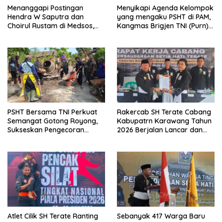
Menanggapi Postingan
Menyikapi Agenda Kelompok
Hendra W Saputra dan
yang mengaku PSHT di PAM,
Choirul Rustam di Medsos,
Kangmas Brigjen TNI (Purn)
Kangmas Sukriyanto CS
Widjang Pranjoto : Jangan
Hanya Tersenyum
Abaikan Etika Persaudaraan
PSHT Bersama TNI Perkuat
Rakercab SH Terate Cabang
Semangat Gotong Royong,
Kabupatrn Karawang Tahun
Sukseskan Pengecoran
2026 Berjalan Lancar dan
Jembatan TMMD Ke-129 di
Sukses
Bulu Lor
Atlet Cilik SH Terate Ranting
Sebanyak 417 Warga Baru