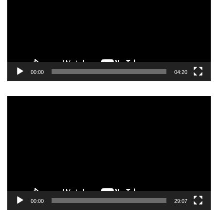
00:00
04:20
Pemutar
Video
00:00
29:07