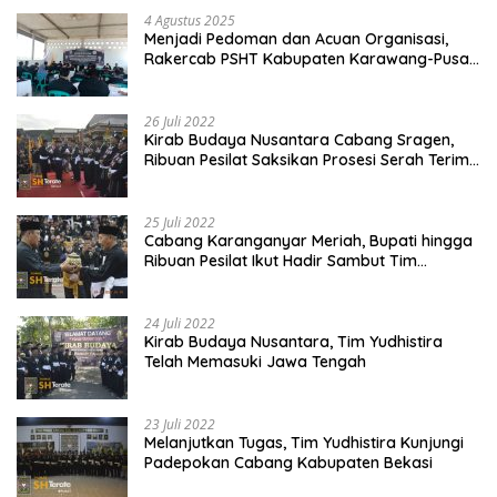
4 Agustus 2025
Menjadi Pedoman dan Acuan Organisasi,
Rakercab PSHT Kabupaten Karawang-Pusat
Madiun Membahas Program Kerja, Berjalan
Lancar dan Sukses
26 Juli 2022
Kirab Budaya Nusantara Cabang Sragen,
Ribuan Pesilat Saksikan Prosesi Serah Terima
Tanah dan Air
25 Juli 2022
Cabang Karanganyar Meriah, Bupati hingga
Ribuan Pesilat Ikut Hadir Sambut Tim
Yudhistira
24 Juli 2022
Kirab Budaya Nusantara, Tim Yudhistira
Telah Memasuki Jawa Tengah
23 Juli 2022
Melanjutkan Tugas, Tim Yudhistira Kunjungi
Padepokan Cabang Kabupaten Bekasi