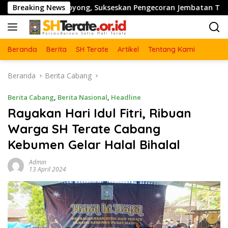
Langsung
tong Royong, Sukseskan Pengecoran Jembatan TMMD Ke-129 di
Breaking News
ke
konten
Beranda
Berita
SH Terate
Artikel
Tentang Kami
Beranda
Berita Cabang
Berita Cabang
,
Berita Nasional
,
Headline
Rayakan Hari Idul Fitri, Ribuan
Warga SH Terate Cabang
Kebumen Gelar Halal Bihalal
Admin
13 April 2024