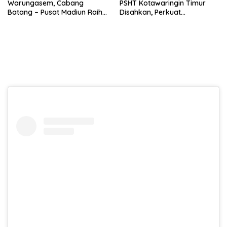
Warungasem, Cabang
PSHT Kotawaringin Timur
Batang – Pusat Madiun Raih
Disahkan, Perkuat
Emas di Kejuaraan Nasional
Persaudaraan dan Lahirkan
Piala Presiden 2026
Generasi Berbudi Luhur