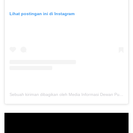
Lihat postingan ini di Instagram
Sebuah kiriman dibagikan oleh Media Informasi Dewan Pusat Persaudaraan Setia Hati Terate (@media.dewanpusat)
Pemutar
Video