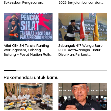
Sukseskan Pengecoran
2026 Berjalan Lancar dan
Jembatan TMMD Ke-129 di
Sukses
Bulu Lor
Atlet Cilik SH Terate Ranting
Sebanyak 417 Warga Baru
Warungasem, Cabang
PSHT Kotawaringin Timur
Batang – Pusat Madiun Raih
Disahkan, Perkuat
Emas di Kejuaraan Nasional
Persaudaraan dan Lahirkan
Piala Presiden 2026
Generasi Berbudi Luhur
Rekomendasi untuk kamu