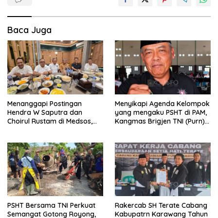
Baca Juga
Menanggapi Postingan
Menyikapi Agenda Kelompok
Hendra W Saputra dan
yang mengaku PSHT di PAM,
Choirul Rustam di Medsos,
Kangmas Brigjen TNI (Purn)
Kangmas Sukriyanto CS
Widjang Pranjoto : Jangan
Hanya Tersenyum
Abaikan Etika Persaudaraan
PSHT Bersama TNI Perkuat
Rakercab SH Terate Cabang
Semangat Gotong Royong,
Kabupatrn Karawang Tahun