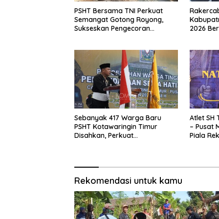
PSHT Bersama TNI Perkuat
Rakerca
Semangat Gotong Royong,
Kabupat
Sukseskan Pengecoran
2026 Ber
Jembatan TMMD Ke-129 di Bulu
Sukses
Lor
Sebanyak 417 Warga Baru
Atlet SH
PSHT Kotawaringin Timur
– Pusat 
Disahkan, Perkuat
Piala Rek
Persaudaraan dan Lahirkan
Ketua R
Generasi Berbudi Luhur
Beri Apre
Rekomendasi untuk kamu