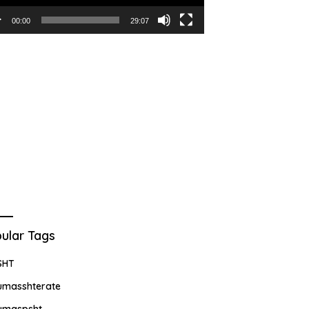
00:00
29:07
ular Tags
SHT
umasshterate
umaspsht