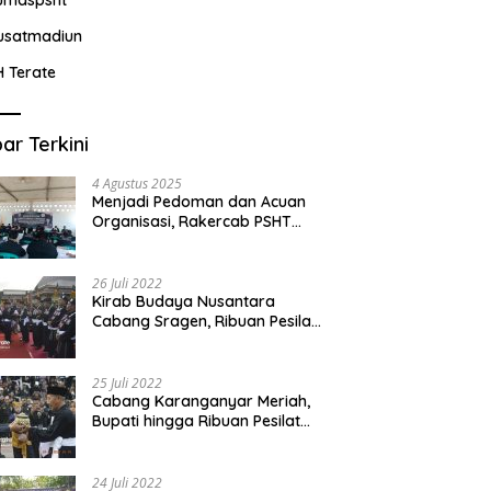
usatmadiun
H Terate
ar Terkini
4 Agustus 2025
Menjadi Pedoman dan Acuan
Organisasi, Rakercab PSHT
Kabupaten Karawang-Pusat
Madiun Membahas Program
Kerja, Berjalan Lancar dan
26 Juli 2022
Sukses
Kirab Budaya Nusantara
Cabang Sragen, Ribuan Pesilat
Saksikan Prosesi Serah Terima
Tanah dan Air
25 Juli 2022
Cabang Karanganyar Meriah,
Bupati hingga Ribuan Pesilat
Ikut Hadir Sambut Tim
Yudhistira
24 Juli 2022