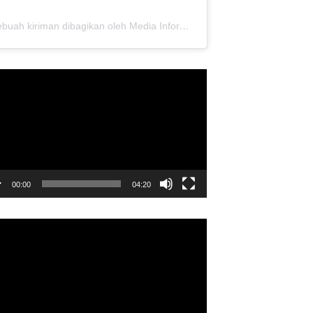
Sebuah kiriman dibagikan oleh Media Informasi Dewan Pusat Persaudaraan Setia Hati Terate (@media.dewanpusat)
utar
o
00:00
04:20
utar
o