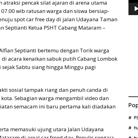
an atraksi pencak silat ajaran di arena utama
07.00 wib ratusan warga dan siswa bersiap-
enuju spot car free day di jalan Udayana Taman
an Septianti Ketua PSHT Cabang Mataram –
lfian Septianti bertemu dengan Torik warga
di acara kenaikan sabuk putih Cabang Lombok
i sejak Sabtu siang hingga Minggu pagi
akti sosial tampak riang dan penuh canda di
 kota. Sebagian warga mengambil video dan
Pop
giatan semacam ini baru pertama kali diadakan
P
h
eserta memasuki ujung utara Jalan Udayana
aram di areal car freed day. Penulis sengaja
h