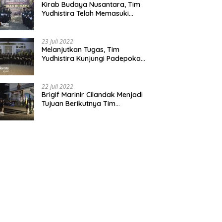
Kirab Budaya Nusantara, Tim
Yudhistira Telah Memasuki
Jawa Tengah
23 Juli 2022
Melanjutkan Tugas, Tim
Yudhistira Kunjungi Padepokan
Cabang Kabupaten Bekasi
22 Juli 2022
Brigif Marinir Cilandak Menjadi
Tujuan Berikutnya Tim
Yudhistira