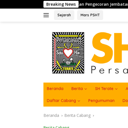
Langsung
g Royong, Sukseskan Pengecoran Jembatan TMMD Ke-129 di Bu
Breaking News
ke
konten
Sejarah
Mars PSHT
Beranda
Berita
SH Terate
A
Daftar Cabang
Pengumuman
Do
Beranda
Berita Cabang
Berita Cabang