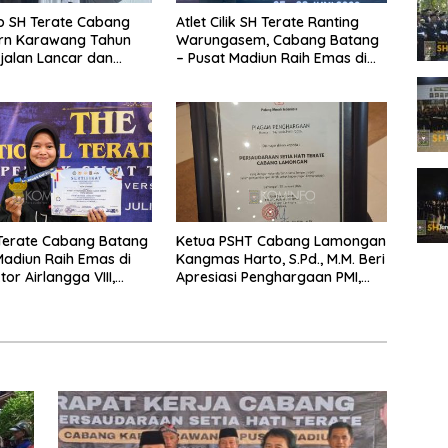
b SH Terate Cabang
Atlet Cilik SH Terate Ranting
rn Karawang Tahun
Warungasem, Cabang Batang
jalan Lancar dan
– Pusat Madiun Raih Emas di
Kejuaraan Nasional Piala
Presiden 2026
 Terate Cabang Batang
Ketua PSHT Cabang Lamongan
Madiun Raih Emas di
Kangmas Harto, S.Pd., M.M. Beri
tor Airlangga VIII,
Apresiasi Penghargaan PMI,
anting Warungasem
Tegaskan Komitmen SH Terate
siasi
dalam Aksi Kemanusiaan