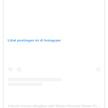
Lihat postingan ini di Instagram
Sebuah kiriman dibagikan oleh Media Informasi Dewan Pusat Persaudaraan Setia Hati Terate (@media.dewanpusat)