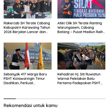
Rakercab SH Terate Cabang
Atlet Cilik SH Terate Ranting
Kabupatrn Karawang Tahun
Warungasem, Cabang
2026 Berjalan Lancar dan
Batang – Pusat Madiun Raih
Sukses
Emas di Kejuaraan Nasional
Piala Presiden 2026
Sebanyak 417 Warga Baru
Kehadiran Hj. Siti Ruwiatun
PSHT Kotawaringin Timur
Warnai Peletakan Batu
Disahkan, Perkuat
Pertama Padepokan PSHT
Persaudaraan dan Lahirkan
Tanah Bumbu, Titipkan
Generasi Berbudi Luhur
Tanda Tresna untuk Warga
SH Terate
Rekomendasi untuk kamu