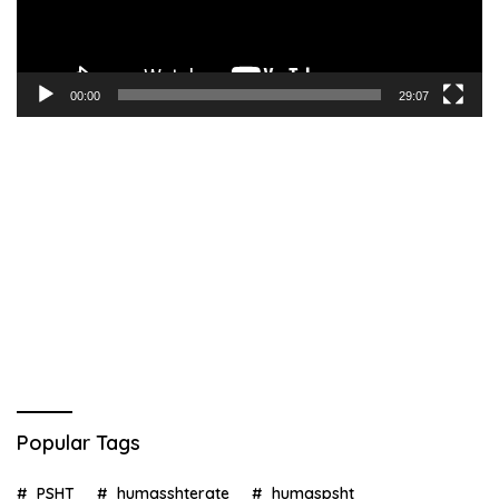
00:00
29:07
Popular Tags
PSHT
humasshterate
humaspsht