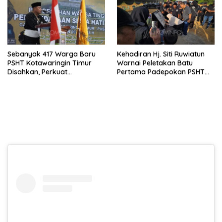
Sebanyak 417 Warga Baru
Kehadiran Hj. Siti Ruwiatun
PSHT Kotawaringin Timur
Warnai Peletakan Batu
Disahkan, Perkuat
Pertama Padepokan PSHT
Persaudaraan dan Lahirkan
Tanah Bumbu, Titipkan
Generasi Berbudi Luhur
Tanda Tresna untuk Warga
SH Terate