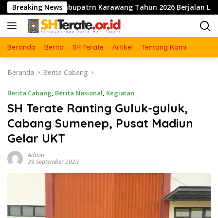
Langsung
g Kabupatrn Karawang Tahun 2026 Berjalan Lancar dan Sukses
Breaking News
ke
konten
Beranda
Berita
SH Terate
Artikel
Tentang Kami
Beranda
Berita Cabang
Berita Cabang
,
Berita Nasional
,
Kegiatan
SH Terate Ranting Guluk-guluk,
Cabang Sumenep, Pusat Madiun
Gelar UKT
Admin
29 September 2023