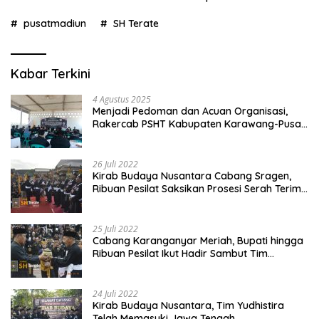
pusatmadiun
SH Terate
Kabar Terkini
4 Agustus 2025
Menjadi Pedoman dan Acuan Organisasi,
Rakercab PSHT Kabupaten Karawang-Pusat
Madiun Membahas Program Kerja, Berjalan
Lancar dan Sukses
26 Juli 2022
Kirab Budaya Nusantara Cabang Sragen,
Ribuan Pesilat Saksikan Prosesi Serah Terima
Tanah dan Air
25 Juli 2022
Cabang Karanganyar Meriah, Bupati hingga
Ribuan Pesilat Ikut Hadir Sambut Tim
Yudhistira
24 Juli 2022
Kirab Budaya Nusantara, Tim Yudhistira
Telah Memasuki Jawa Tengah