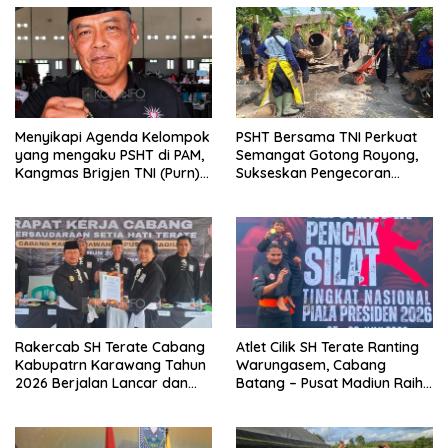
Menyikapi Agenda Kelompok
PSHT Bersama TNI Perkuat
yang mengaku PSHT di PAM,
Semangat Gotong Royong,
Kangmas Brigjen TNI (Purn)
Sukseskan Pengecoran
Widjang Pranjoto : Jangan
Jembatan TMMD Ke-129 di
Abaikan Etika Persaudaraan
Bulu Lor
Rakercab SH Terate Cabang
Atlet Cilik SH Terate Ranting
Kabupatrn Karawang Tahun
Warungasem, Cabang
2026 Berjalan Lancar dan
Batang – Pusat Madiun Raih
Sukses
Emas di Kejuaraan Nasional
Piala Presiden 2026