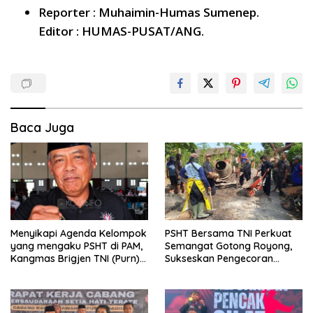
Reporter : Muhaimin-Humas Sumenep.
Editor : HUMAS-PUSAT/ANG.
Baca Juga
Menyikapi Agenda Kelompok
PSHT Bersama TNI Perkuat
yang mengaku PSHT di PAM,
Semangat Gotong Royong,
Kangmas Brigjen TNI (Purn)
Sukseskan Pengecoran
Widjang Pranjoto : Jangan
Jembatan TMMD Ke-129 di
Abaikan Etika Persaudaraan
Bulu Lor