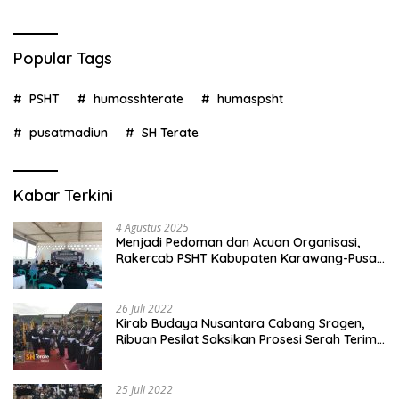
Popular Tags
PSHT
humasshterate
humaspsht
pusatmadiun
SH Terate
Kabar Terkini
4 Agustus 2025
Menjadi Pedoman dan Acuan Organisasi,
Rakercab PSHT Kabupaten Karawang-Pusat
Madiun Membahas Program Kerja, Berjalan
Lancar dan Sukses
26 Juli 2022
Kirab Budaya Nusantara Cabang Sragen,
Ribuan Pesilat Saksikan Prosesi Serah Terima
Tanah dan Air
25 Juli 2022