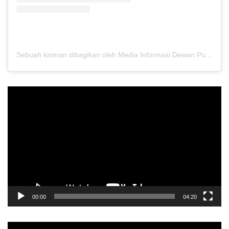
Sebuah kiriman dibagikan oleh Media Informasi Dewan Pusat Persaudaraan Setia Hati Terate (@media.dewanpusat)
Pemutar
Video
00:00
04:20
Pemutar