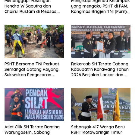
Menanggapi Postingan
Menyikapi Agenda Kelompok
Hendra W Saputra dan
yang mengaku PSHT di PAM,
Choirul Rustam di Medsos,
Kangmas Brigjen TNI (Purn)
Kangmas Sukriyanto CS
Widjang Pranjoto : Jangan
Hanya Tersenyum
Abaikan Etika Persaudaraan
PSHT Bersama TNI Perkuat
Rakercab SH Terate Cabang
Semangat Gotong Royong,
Kabupatrn Karawang Tahun
Sukseskan Pengecoran
2026 Berjalan Lancar dan
Jembatan TMMD Ke-129 di
Sukses
Bulu Lor
Atlet Cilik SH Terate Ranting
Sebanyak 417 Warga Baru
Warungasem, Cabang
PSHT Kotawaringin Timur