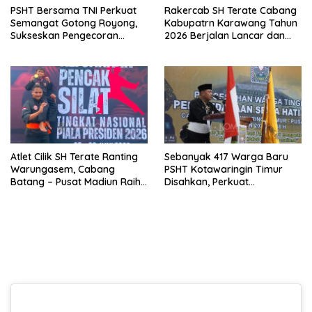
PSHT Bersama TNI Perkuat
Rakercab SH Terate Cabang
Semangat Gotong Royong,
Kabupatrn Karawang Tahun
Sukseskan Pengecoran
2026 Berjalan Lancar dan
Jembatan TMMD Ke-129 di
Sukses
Bulu Lor
Atlet Cilik SH Terate Ranting
Sebanyak 417 Warga Baru
Warungasem, Cabang
PSHT Kotawaringin Timur
Batang – Pusat Madiun Raih
Disahkan, Perkuat
Emas di Kejuaraan Nasional
Persaudaraan dan Lahirkan
Piala Presiden 2026
Generasi Berbudi Luhur