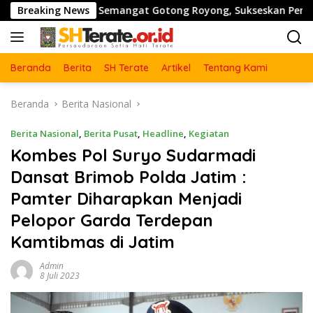
Langsung
 Semangat Gotong Royong, Sukseskan Pengecoran Jembatan TM
Breaking News
ke
konten
Beranda
Berita
SH Terate
Artikel
Tentang Kami
Beranda
Berita Nasional
Berita Nasional
,
Berita Pusat
,
Headline
,
Kegiatan
Kombes Pol Suryo Sudarmadi
Dansat Brimob Polda Jatim :
Pamter Diharapkan Menjadi
Pelopor Garda Terdepan
Kamtibmas di Jatim
Admin
8 Juli 2023