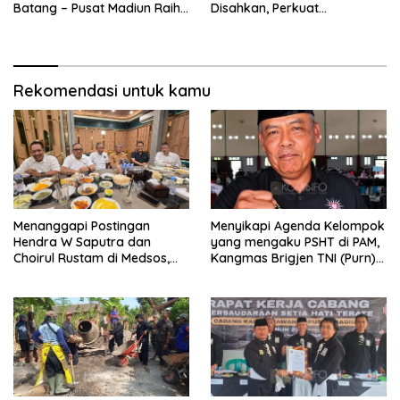
Batang – Pusat Madiun Raih
Disahkan, Perkuat
Emas di Kejuaraan Nasional
Persaudaraan dan Lahirkan
Piala Presiden 2026
Generasi Berbudi Luhur
Rekomendasi untuk kamu
Menanggapi Postingan
Menyikapi Agenda Kelompok
Hendra W Saputra dan
yang mengaku PSHT di PAM,
Choirul Rustam di Medsos,
Kangmas Brigjen TNI (Purn)
Kangmas Sukriyanto CS
Widjang Pranjoto : Jangan
Hanya Tersenyum
Abaikan Etika Persaudaraan