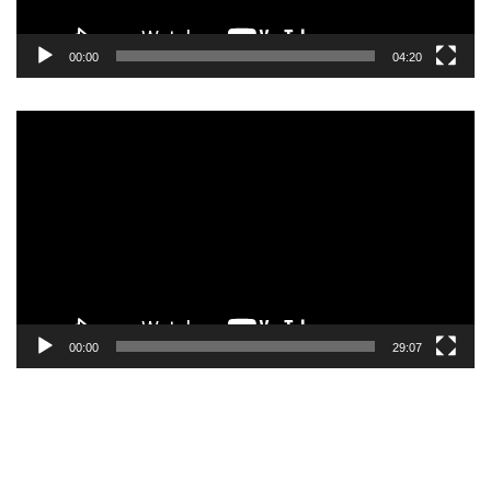
00:00
04:20
Pemutar
Video
00:00
29:07