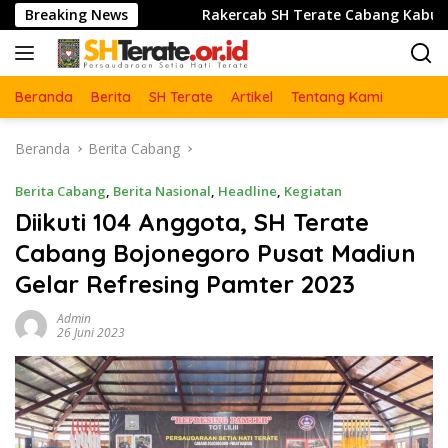
Langsung
Bulu Lor
Breaking News
Rakercab SH Terate Cabang Kabupatrn Karawa
ke
konten
Beranda
Berita
SH Terate
Artikel
Tentang Kami
Beranda
Berita Cabang
Berita Cabang
,
Berita Nasional
,
Headline
,
Kegiatan
Diikuti 104 Anggota, SH Terate
Cabang Bojonegoro Pusat Madiun
Gelar Refresing Pamter 2023
Admin
26 Juni 2023