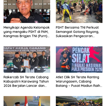
Menyikapi Agenda Kelompok
PSHT Bersama TNI Perkuat
yang mengaku PSHT di PAM,
Semangat Gotong Royong,
Kangmas Brigjen TNI (Purn)
Sukseskan Pengecoran
Widjang Pranjoto : Jangan
Jembatan TMMD Ke-129 di
Abaikan Etika Persaudaraan
Bulu Lor
Rakercab SH Terate Cabang
Atlet Cilik SH Terate Ranting
Kabupatrn Karawang Tahun
Warungasem, Cabang
2026 Berjalan Lancar dan
Batang – Pusat Madiun Raih
Sukses
Emas di Kejuaraan Nasional
Piala Presiden 2026