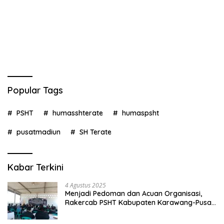
Popular Tags
PSHT
humasshterate
humaspsht
pusatmadiun
SH Terate
Kabar Terkini
4 Agustus 2025
Menjadi Pedoman dan Acuan Organisasi,
Rakercab PSHT Kabupaten Karawang-Pusat
Madiun Membahas Program Kerja, Berjalan
Lancar dan Sukses