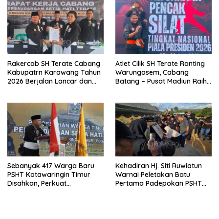
Rakercab SH Terate Cabang
Atlet Cilik SH Terate Ranting
Kabupatrn Karawang Tahun
Warungasem, Cabang
2026 Berjalan Lancar dan
Batang – Pusat Madiun Raih
Sukses
Emas di Kejuaraan Nasional
Piala Presiden 2026
Sebanyak 417 Warga Baru
Kehadiran Hj. Siti Ruwiatun
PSHT Kotawaringin Timur
Warnai Peletakan Batu
Disahkan, Perkuat
Pertama Padepokan PSHT
Persaudaraan dan Lahirkan
Tanah Bumbu, Titipkan
Generasi Berbudi Luhur
Tanda Tresna untuk Warga
SH Terate