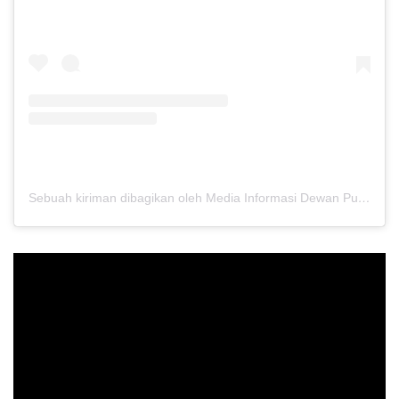
Sebuah kiriman dibagikan oleh Media Informasi Dewan Pusat Persaudaraan Setia Hati Terate (@media.dewanpusat)
Pemutar
Video