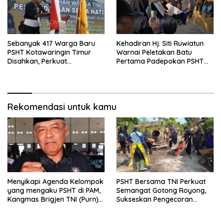
Sebanyak 417 Warga Baru
Kehadiran Hj. Siti Ruwiatun
PSHT Kotawaringin Timur
Warnai Peletakan Batu
Disahkan, Perkuat
Pertama Padepokan PSHT
Persaudaraan dan Lahirkan
Tanah Bumbu, Titipkan
Generasi Berbudi Luhur
Tanda Tresna untuk Warga
SH Terate
Rekomendasi untuk kamu
Menyikapi Agenda Kelompok
PSHT Bersama TNI Perkuat
yang mengaku PSHT di PAM,
Semangat Gotong Royong,
Kangmas Brigjen TNI (Purn)
Sukseskan Pengecoran
Widjang Pranjoto : Jangan
Jembatan TMMD Ke-129 di
Abaikan Etika Persaudaraan
Bulu Lor