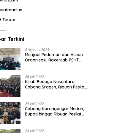
usatmadiun
H Terate
ar Terkini
4 Agustus 2025
Menjadi Pedoman dan Acuan
Organisasi, Rakercab PSHT
Kabupaten Karawang-Pusat
Madiun Membahas Program
Kerja, Berjalan Lancar dan
26 Juli 2022
Sukses
Kirab Budaya Nusantara
Cabang Sragen, Ribuan Pesilat
Saksikan Prosesi Serah Terima
Tanah dan Air
25 Juli 2022
Cabang Karanganyar Meriah,
Bupati hingga Ribuan Pesilat
Ikut Hadir Sambut Tim
Yudhistira
24 Juli 2022