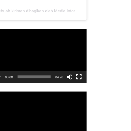
Sebuah kiriman dibagikan oleh Media Informasi Dewan Pusat Persaudaraan Setia Hati Terate (@media.dewanpusat)
utar
o
00:00
04:20
utar
o