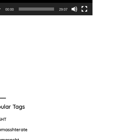
00:00
29:07
ular Tags
SHT
umasshterate
umaspsht