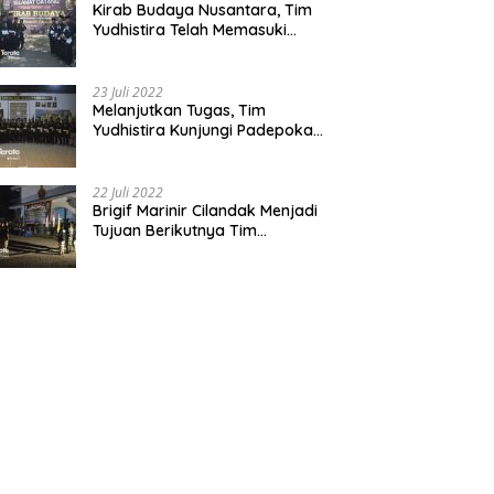
Kirab Budaya Nusantara, Tim
Yudhistira Telah Memasuki
Jawa Tengah
23 Juli 2022
Melanjutkan Tugas, Tim
Yudhistira Kunjungi Padepokan
Cabang Kabupaten Bekasi
22 Juli 2022
Brigif Marinir Cilandak Menjadi
Tujuan Berikutnya Tim
Yudhistira