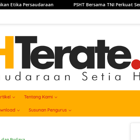
PSHT Bersama TNI Perkuat Semangat Gotong Royong, Sukseska
rtikel
Tentang Kami
wnload
Susunan Pengurus
i dan Budaya