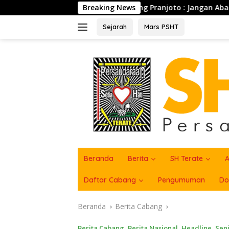
Langsung
idjang Pranjoto : Jangan Abaikan Etika Persaudaraan
Breaking News
ke
konten
Sejarah
Mars PSHT
Beranda
Berita
SH Terate
A
Daftar Cabang
Pengumuman
Do
Beranda
Berita Cabang
Berita Cabang
,
Berita Nasional
,
Headline
,
Sen