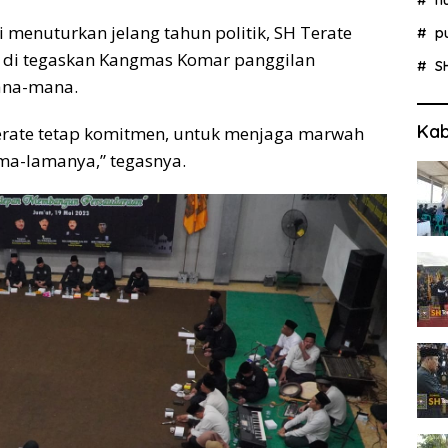
 menuturkan jelang tahun politik, SH Terate
p
di tegaskan Kangmas Komar panggilan
S
ana-mana.
Kab
 Terate tetap komitmen, untuk menjaga marwah
ma-lamanya,” tegasnya.