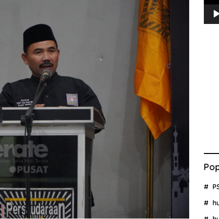
Pop
P
h
h