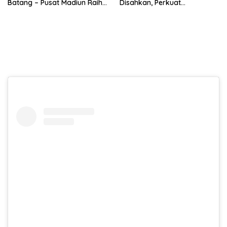
Batang – Pusat Madiun Raih
Disahkan, Perkuat
Emas di Kejuaraan Nasional
Persaudaraan dan Lahirkan
Piala Presiden 2026
Generasi Berbudi Luhur