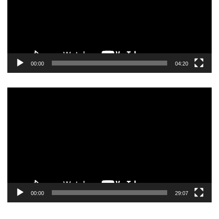
00:00
04:20
Pemutar
Video
00:00
29:07