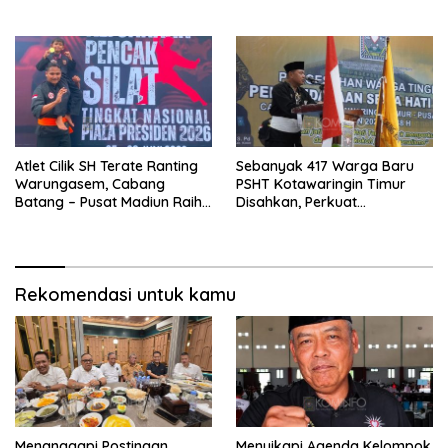
Jembatan TMMD Ke-129 di
Sukses
Bulu Lor
Atlet Cilik SH Terate Ranting
Sebanyak 417 Warga Baru
Warungasem, Cabang
PSHT Kotawaringin Timur
Batang – Pusat Madiun Raih
Disahkan, Perkuat
Emas di Kejuaraan Nasional
Persaudaraan dan Lahirkan
Piala Presiden 2026
Generasi Berbudi Luhur
Rekomendasi untuk kamu
Menanggapi Postingan
Menyikapi Agenda Kelompok