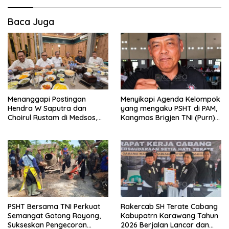
Baca Juga
Menanggapi Postingan
Menyikapi Agenda Kelompok
Hendra W Saputra dan
yang mengaku PSHT di PAM,
Choirul Rustam di Medsos,
Kangmas Brigjen TNI (Purn)
Kangmas Sukriyanto CS
Widjang Pranjoto : Jangan
Hanya Tersenyum
Abaikan Etika Persaudaraan
PSHT Bersama TNI Perkuat
Rakercab SH Terate Cabang
Semangat Gotong Royong,
Kabupatrn Karawang Tahun
Sukseskan Pengecoran
2026 Berjalan Lancar dan