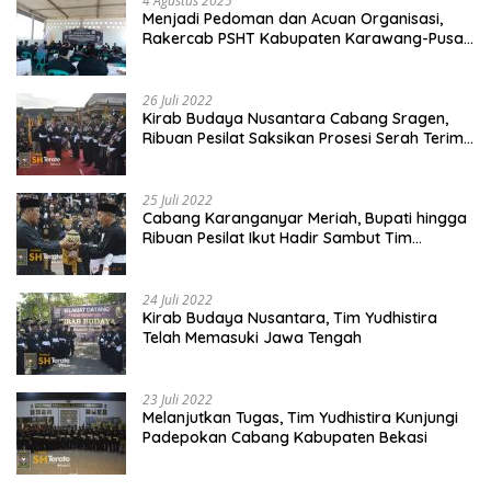
4 Agustus 2025
Menjadi Pedoman dan Acuan Organisasi,
Rakercab PSHT Kabupaten Karawang-Pusat
Madiun Membahas Program Kerja, Berjalan
Lancar dan Sukses
26 Juli 2022
Kirab Budaya Nusantara Cabang Sragen,
Ribuan Pesilat Saksikan Prosesi Serah Terima
Tanah dan Air
25 Juli 2022
Cabang Karanganyar Meriah, Bupati hingga
Ribuan Pesilat Ikut Hadir Sambut Tim
Yudhistira
24 Juli 2022
Kirab Budaya Nusantara, Tim Yudhistira
Telah Memasuki Jawa Tengah
23 Juli 2022
Melanjutkan Tugas, Tim Yudhistira Kunjungi
Padepokan Cabang Kabupaten Bekasi