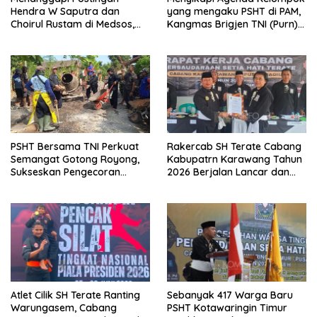
Hendra W Saputra dan
yang mengaku PSHT di PAM,
Choirul Rustam di Medsos,
Kangmas Brigjen TNI (Purn)
Kangmas Sukriyanto CS
Widjang Pranjoto : Jangan
Hanya Tersenyum
Abaikan Etika Persaudaraan
PSHT Bersama TNI Perkuat
Rakercab SH Terate Cabang
Semangat Gotong Royong,
Kabupatrn Karawang Tahun
Sukseskan Pengecoran
2026 Berjalan Lancar dan
Jembatan TMMD Ke-129 di
Sukses
Bulu Lor
Atlet Cilik SH Terate Ranting
Sebanyak 417 Warga Baru
Warungasem, Cabang
PSHT Kotawaringin Timur