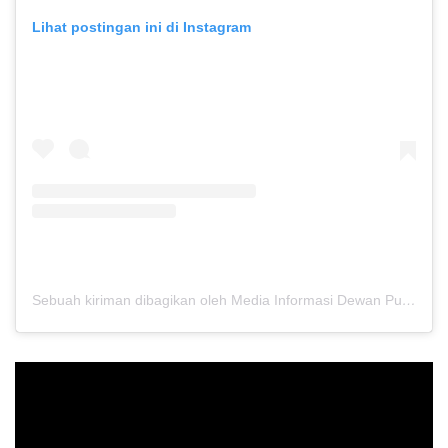
Lihat postingan ini di Instagram
Sebuah kiriman dibagikan oleh Media Informasi Dewan Pusat Persaudaraan Setia Hati Terate (@media.dewanpusat)
Pemutar
Video