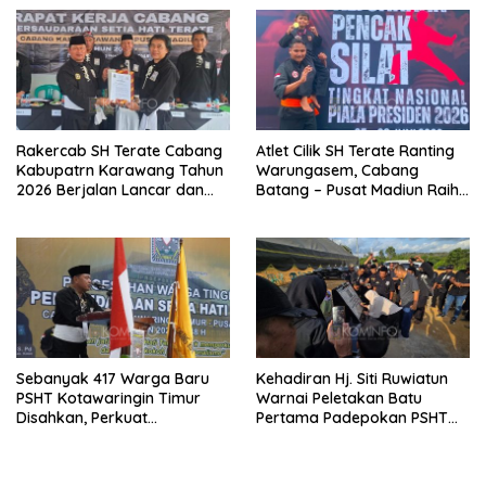
Abaikan Etika Persaudaraan
Bulu Lor
Rakercab SH Terate Cabang
Atlet Cilik SH Terate Ranting
Kabupatrn Karawang Tahun
Warungasem, Cabang
2026 Berjalan Lancar dan
Batang – Pusat Madiun Raih
Sukses
Emas di Kejuaraan Nasional
Piala Presiden 2026
Sebanyak 417 Warga Baru
Kehadiran Hj. Siti Ruwiatun
PSHT Kotawaringin Timur
Warnai Peletakan Batu
Disahkan, Perkuat
Pertama Padepokan PSHT
Persaudaraan dan Lahirkan
Tanah Bumbu, Titipkan
Generasi Berbudi Luhur
Tanda Tresna untuk Warga
SH Terate