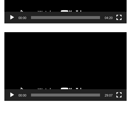
00:00
04:20
Pemutar
Video
00:00
29:07