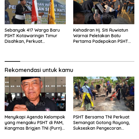
Sebanyak 417 Warga Baru
Kehadiran Hj. Siti Ruwiatun
PSHT Kotawaringin Timur
Warnai Peletakan Batu
Disahkan, Perkuat
Pertama Padepokan PSHT
Persaudaraan dan Lahirkan
Tanah Bumbu, Titipkan
Generasi Berbudi Luhur
Tanda Tresna untuk Warga
SH Terate
Rekomendasi untuk kamu
Menyikapi Agenda Kelompok
PSHT Bersama TNI Perkuat
yang mengaku PSHT di PAM,
Semangat Gotong Royong,
Kangmas Brigjen TNI (Purn)
Sukseskan Pengecoran
Widjang Pranjoto : Jangan
Jembatan TMMD Ke-129 di