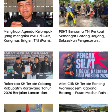
Menyikapi Agenda Kelompok
PSHT Bersama TNI Perkuat
yang mengaku PSHT di PAM,
Semangat Gotong Royong,
Kangmas Brigjen TNI (Purn)
Sukseskan Pengecoran
Widjang Pranjoto : Jangan
Jembatan TMMD Ke-129 di
Abaikan Etika Persaudaraan
Bulu Lor
Rakercab SH Terate Cabang
Atlet Cilik SH Terate Ranting
Kabupatrn Karawang Tahun
Warungasem, Cabang
2026 Berjalan Lancar dan
Batang – Pusat Madiun Raih
Sukses
Emas di Kejuaraan Nasional
Piala Presiden 2026