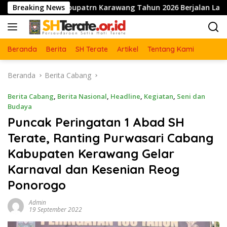
Langsung
g Kabupatrn Karawang Tahun 2026 Berjalan Lancar dan Sukses
Breaking News
ke
konten
Beranda
Berita
SH Terate
Artikel
Tentang Kami
Beranda
Berita Cabang
Berita Cabang
,
Berita Nasional
,
Headline
,
Kegiatan
,
Seni dan
Budaya
Puncak Peringatan 1 Abad SH
Terate, Ranting Purwasari Cabang
Kabupaten Kerawang Gelar
Karnaval dan Kesenian Reog
Ponorogo
Admin
19 September 2022