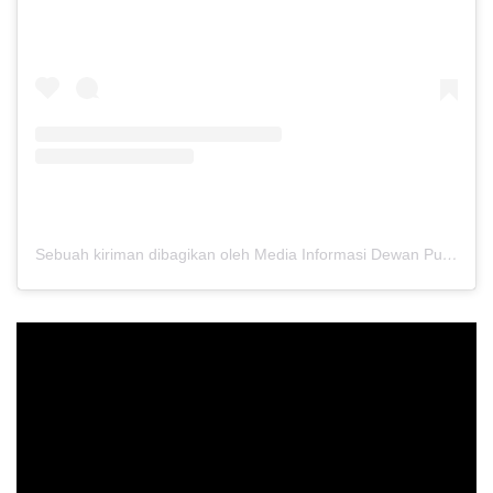
Sebuah kiriman dibagikan oleh Media Informasi Dewan Pusat Persaudaraan Setia Hati Terate (@media.dewanpusat)
Pemutar
Video