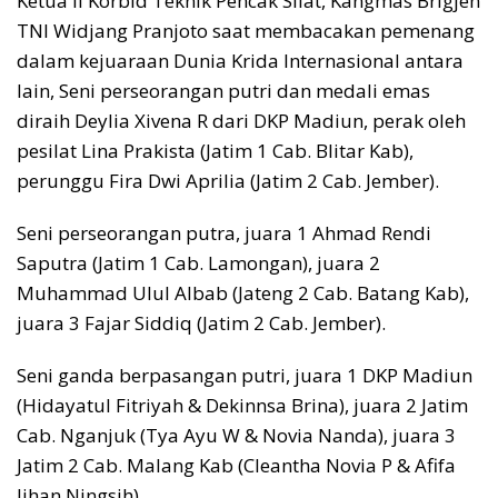
Ketua II Korbid Teknik Pencak Silat, Kangmas Brigjen
TNI Widjang Pranjoto saat membacakan pemenang
dalam kejuaraan Dunia Krida Internasional antara
lain, Seni perseorangan putri dan medali emas
diraih Deylia Xivena R dari DKP Madiun, perak oleh
pesilat Lina Prakista (Jatim 1 Cab. Blitar Kab),
perunggu Fira Dwi Aprilia (Jatim 2 Cab. Jember).
Seni perseorangan putra, juara 1 Ahmad Rendi
Saputra (Jatim 1 Cab. Lamongan), juara 2
Muhammad Ulul Albab (Jateng 2 Cab. Batang Kab),
juara 3 Fajar Siddiq (Jatim 2 Cab. Jember).
Seni ganda berpasangan putri, juara 1 DKP Madiun
(Hidayatul Fitriyah & Dekinnsa Brina), juara 2 Jatim
Cab. Nganjuk (Tya Ayu W & Novia Nanda), juara 3
Jatim 2 Cab. Malang Kab (Cleantha Novia P & Afifa
Jihan Ningsih)