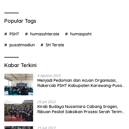
Popular Tags
PSHT
humasshterate
humaspsht
pusatmadiun
SH Terate
Kabar Terkini
4 Agustus 2025
Menjadi Pedoman dan Acuan Organisasi,
Rakercab PSHT Kabupaten Karawang-Pusat
Madiun Membahas Program Kerja, Berjalan
Lancar dan Sukses
26 Juli 2022
Kirab Budaya Nusantara Cabang Sragen,
Ribuan Pesilat Saksikan Prosesi Serah Terima
Tanah dan Air
25 Juli 2022