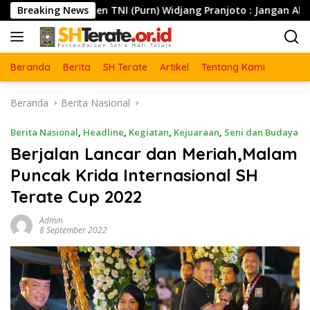
Langsung
TNI (Purn) Widjang Pranjoto : Jangan Abaikan Etika Persauda
Breaking News
ke
konten
Beranda
Berita
SH Terate
Artikel
Tentang Kami
Beranda
Berita Nasional
Berita Nasional
,
Headline
,
Kegiatan
,
Kejuaraan
,
Seni dan Budaya
Berjalan Lancar dan Meriah,Malam
Puncak Krida Internasional SH
Terate Cup 2022
Admin
8 September 2022