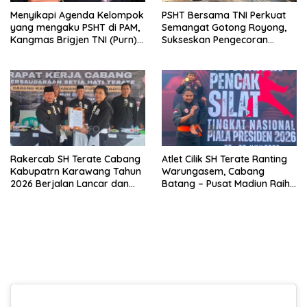
Menyikapi Agenda Kelompok
PSHT Bersama TNI Perkuat
yang mengaku PSHT di PAM,
Semangat Gotong Royong,
Kangmas Brigjen TNI (Purn)
Sukseskan Pengecoran
Widjang Pranjoto : Jangan
Jembatan TMMD Ke-129 di
Abaikan Etika Persaudaraan
Bulu Lor
Rakercab SH Terate Cabang
Atlet Cilik SH Terate Ranting
Kabupatrn Karawang Tahun
Warungasem, Cabang
2026 Berjalan Lancar dan
Batang – Pusat Madiun Raih
Sukses
Emas di Kejuaraan Nasional
Piala Presiden 2026