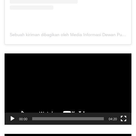
Sebuah kiriman dibagikan oleh Media Informasi Dewan Pusat Persaudaraan Setia Hati Terate (@media.dewanpusat)
Pemutar
Video
00:00
04:20