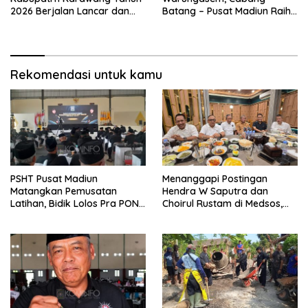
2026 Berjalan Lancar dan
Batang – Pusat Madiun Raih
Sukses
Emas di Kejuaraan Nasional
Piala Presiden 2026
Rekomendasi untuk kamu
PSHT Pusat Madiun
Menanggapi Postingan
Matangkan Pemusatan
Hendra W Saputra dan
Latihan, Bidik Lolos Pra PON
Choirul Rustam di Medsos,
dan Prestasi Terbaik di PON
Kangmas Sukriyanto CS
Hanya Tersenyum