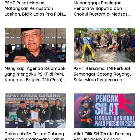
PSHT Pusat Madiun
Menanggapi Postingan
Matangkan Pemusatan
Hendra W Saputra dan
Latihan, Bidik Lolos Pra PON
Choirul Rustam di Medsos,
dan Prestasi Terbaik di PON
Kangmas Sukriyanto CS
Hanya Tersenyum
Menyikapi Agenda Kelompok
PSHT Bersama TNI Perkuat
yang mengaku PSHT di PAM,
Semangat Gotong Royong,
Kangmas Brigjen TNI (Purn)
Sukseskan Pengecoran
Widjang Pranjoto : Jangan
Jembatan TMMD Ke-129 di
Abaikan Etika Persaudaraan
Bulu Lor
Rakercab SH Terate Cabang
Atlet Cilik SH Terate Ranting
Kabupatrn Karawang Tahun
Warungasem, Cabang