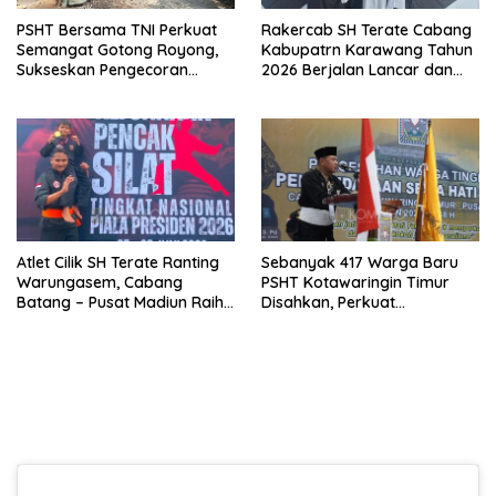
PSHT Bersama TNI Perkuat
Rakercab SH Terate Cabang
Semangat Gotong Royong,
Kabupatrn Karawang Tahun
Sukseskan Pengecoran
2026 Berjalan Lancar dan
Jembatan TMMD Ke-129 di
Sukses
Bulu Lor
Atlet Cilik SH Terate Ranting
Sebanyak 417 Warga Baru
Warungasem, Cabang
PSHT Kotawaringin Timur
Batang – Pusat Madiun Raih
Disahkan, Perkuat
Emas di Kejuaraan Nasional
Persaudaraan dan Lahirkan
Piala Presiden 2026
Generasi Berbudi Luhur