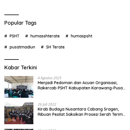
Popular Tags
PSHT
humasshterate
humaspsht
pusatmadiun
SH Terate
Kabar Terkini
4 Agustus 2025
Menjadi Pedoman dan Acuan Organisasi,
Rakercab PSHT Kabupaten Karawang-Pusat
Madiun Membahas Program Kerja, Berjalan
Lancar dan Sukses
26 Juli 2022
Kirab Budaya Nusantara Cabang Sragen,
Ribuan Pesilat Saksikan Prosesi Serah Terima
Tanah dan Air