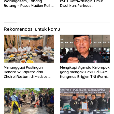
Warungasem, Cabang
PSHT Kotawaringin Timur
Batang – Pusat Madiun Raih
Disahkan, Perkuat
Emas di Kejuaraan Nasional
Persaudaraan dan Lahirkan
Piala Presiden 2026
Generasi Berbudi Luhur
Rekomendasi untuk kamu
Menanggapi Postingan
Menyikapi Agenda Kelompok
Hendra W Saputra dan
yang mengaku PSHT di PAM,
Choirul Rustam di Medsos,
Kangmas Brigjen TNI (Purn)
Kangmas Sukriyanto CS
Widjang Pranjoto : Jangan
Hanya Tersenyum
Abaikan Etika Persaudaraan