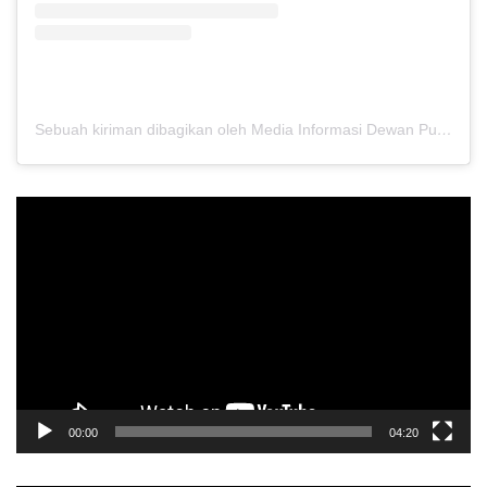
Sebuah kiriman dibagikan oleh Media Informasi Dewan Pusat Persaudaraan Setia Hati Terate (@media.dewanpusat)
Pemutar
Video
00:00
04:20