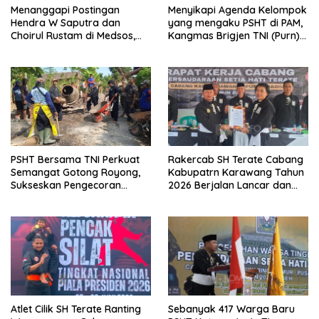
Menanggapi Postingan
Menyikapi Agenda Kelompok
Hendra W Saputra dan
yang mengaku PSHT di PAM,
Choirul Rustam di Medsos,
Kangmas Brigjen TNI (Purn)
Kangmas Sukriyanto CS
Widjang Pranjoto : Jangan
Hanya Tersenyum
Abaikan Etika Persaudaraan
PSHT Bersama TNI Perkuat
Rakercab SH Terate Cabang
Semangat Gotong Royong,
Kabupatrn Karawang Tahun
Sukseskan Pengecoran
2026 Berjalan Lancar dan
Jembatan TMMD Ke-129 di
Sukses
Bulu Lor
Atlet Cilik SH Terate Ranting
Sebanyak 417 Warga Baru