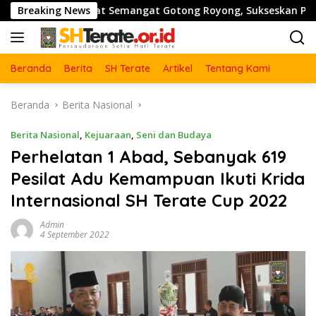
Langsung
kuat Semangat Gotong Royong, Sukseskan Pengecoran Jembata
Breaking News
ke
konten
Beranda
Berita
SH Terate
Artikel
Tentang Kami
Beranda
Berita Nasional
Berita Nasional
,
Kejuaraan
,
Seni dan Budaya
Perhelatan 1 Abad, Sebanyak 619
Pesilat Adu Kemampuan Ikuti Krida
Internasional SH Terate Cup 2022
Admin
4 September 2022