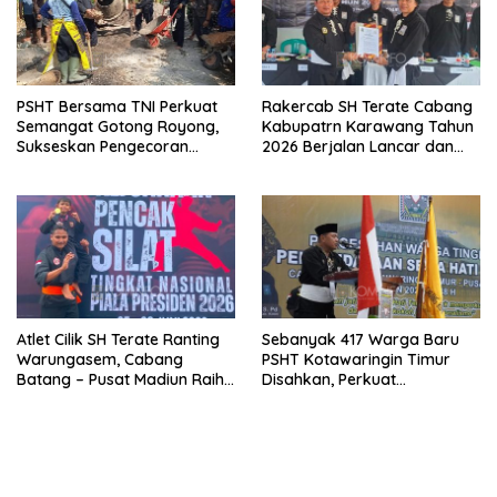
PSHT Bersama TNI Perkuat
Rakercab SH Terate Cabang
Semangat Gotong Royong,
Kabupatrn Karawang Tahun
Sukseskan Pengecoran
2026 Berjalan Lancar dan
Jembatan TMMD Ke-129 di
Sukses
Bulu Lor
Atlet Cilik SH Terate Ranting
Sebanyak 417 Warga Baru
Warungasem, Cabang
PSHT Kotawaringin Timur
Batang – Pusat Madiun Raih
Disahkan, Perkuat
Emas di Kejuaraan Nasional
Persaudaraan dan Lahirkan
Piala Presiden 2026
Generasi Berbudi Luhur