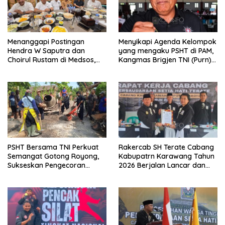
Menanggapi Postingan
Menyikapi Agenda Kelompok
Hendra W Saputra dan
yang mengaku PSHT di PAM,
Choirul Rustam di Medsos,
Kangmas Brigjen TNI (Purn)
Kangmas Sukriyanto CS
Widjang Pranjoto : Jangan
Hanya Tersenyum
Abaikan Etika Persaudaraan
PSHT Bersama TNI Perkuat
Rakercab SH Terate Cabang
Semangat Gotong Royong,
Kabupatrn Karawang Tahun
Sukseskan Pengecoran
2026 Berjalan Lancar dan
Jembatan TMMD Ke-129 di
Sukses
Bulu Lor