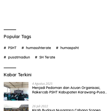
Popular Tags
PSHT
humasshterate
humaspsht
pusatmadiun
SH Terate
Kabar Terkini
4 Agustus 2025
Menjadi Pedoman dan Acuan Organisasi,
Rakercab PSHT Kabupaten Karawang-Pusat
Madiun Membahas Program Kerja, Berjalan
Lancar dan Sukses
26 Juli 2022
Kirab Budaya Nusantara Cabang Sragen,