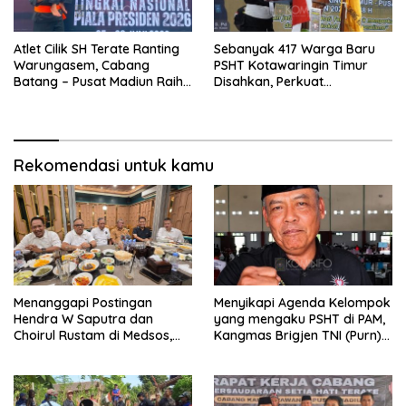
Atlet Cilik SH Terate Ranting
Sebanyak 417 Warga Baru
Warungasem, Cabang
PSHT Kotawaringin Timur
Batang – Pusat Madiun Raih
Disahkan, Perkuat
Emas di Kejuaraan Nasional
Persaudaraan dan Lahirkan
Piala Presiden 2026
Generasi Berbudi Luhur
Rekomendasi untuk kamu
Menanggapi Postingan
Menyikapi Agenda Kelompok
Hendra W Saputra dan
yang mengaku PSHT di PAM,
Choirul Rustam di Medsos,
Kangmas Brigjen TNI (Purn)
Kangmas Sukriyanto CS
Widjang Pranjoto : Jangan
Hanya Tersenyum
Abaikan Etika Persaudaraan