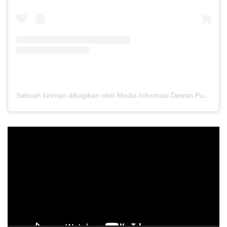
Sebuah kiriman dibagikan oleh Media Informasi Dewan Pusat Persaudaraan Setia Hati Terate (@media.dewanpusat)
Pemutar
Video