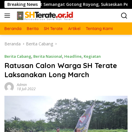
Langsung
 Perkuat Semangat Gotong Royong, Sukseskan Pengecoran Jem
Breaking News
ke
konten
Beranda
Berita
SH Terate
Artikel
Tentang Kami
Beranda
Berita Cabang
Berita Cabang
,
Berita Nasional
,
Headline
,
Kegiatan
Ratusan Calon Warga SH Terate
Laksanakan Long March
Admin
18 Juli 2022