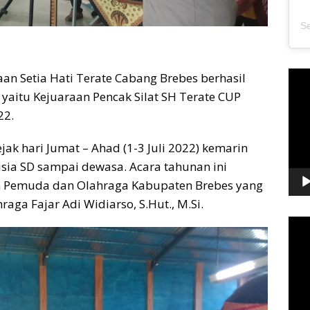
Pem
an Setia Hati Terate Cabang Brebes berhasil
Vide
yaitu Kejuaraan Pencak Silat SH Terate CUP
22.
jak hari Jumat – Ahad (1-3 Juli 2022) kemarin
 usia SD sampai dewasa. Acara tahunan ini
an Pemuda dan Olahraga Kabupaten Brebes yang
aga Fajar Adi Widiarso, S.Hut., M.Si.
Pem
Vide