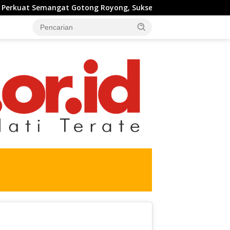
Royong, Sukseskan Pengecoran Jembatan TMMD Ke-129 di Bulu