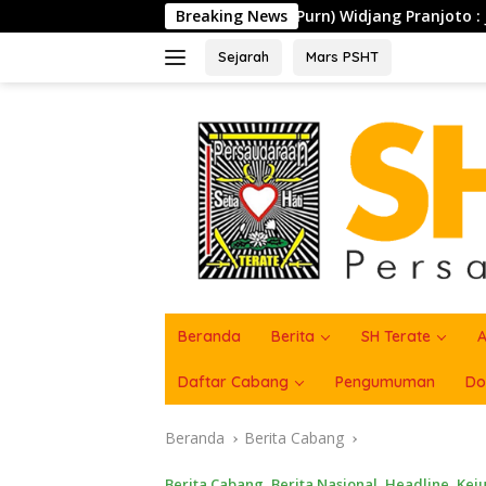
Langsung
jen TNI (Purn) Widjang Pranjoto : Jangan Abaikan Etika Per
Breaking News
ke
konten
Sejarah
Mars PSHT
Beranda
Berita
SH Terate
A
Daftar Cabang
Pengumuman
Do
Beranda
Berita Cabang
Berita Cabang
,
Berita Nasional
,
Headline
,
Kej