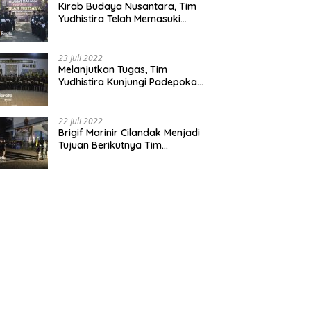
Kirab Budaya Nusantara, Tim
Yudhistira Telah Memasuki
Jawa Tengah
23 Juli 2022
Melanjutkan Tugas, Tim
Yudhistira Kunjungi Padepokan
Cabang Kabupaten Bekasi
22 Juli 2022
Brigif Marinir Cilandak Menjadi
Tujuan Berikutnya Tim
Yudhistira