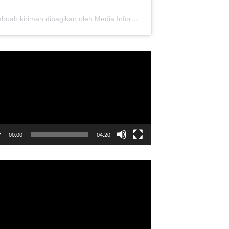
Sebuah kiriman dibagikan oleh Media Informasi Dewan Pusat Persaudaraan Setia Hati Terate (@media.dewanpusat)
utar
o
00:00
04:20
utar
o