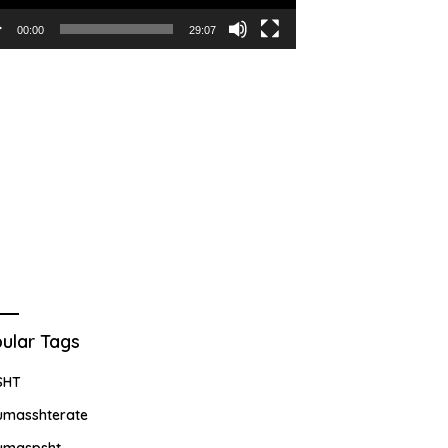
00:00
29:07
ular Tags
SHT
umasshterate
umaspsht