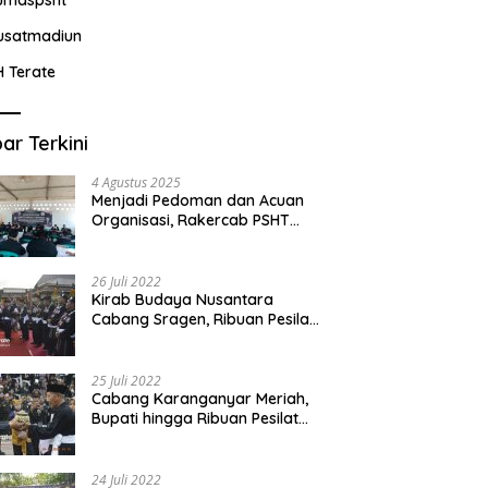
usatmadiun
H Terate
ar Terkini
4 Agustus 2025
Menjadi Pedoman dan Acuan
Organisasi, Rakercab PSHT
Kabupaten Karawang-Pusat
Madiun Membahas Program
Kerja, Berjalan Lancar dan
26 Juli 2022
Sukses
Kirab Budaya Nusantara
Cabang Sragen, Ribuan Pesilat
Saksikan Prosesi Serah Terima
Tanah dan Air
25 Juli 2022
Cabang Karanganyar Meriah,
Bupati hingga Ribuan Pesilat
Ikut Hadir Sambut Tim
Yudhistira
24 Juli 2022