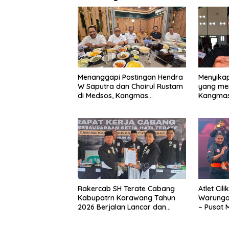
Menanggapi Postingan Hendra
Menyika
W Saputra dan Choirul Rustam
yang me
di Medsos, Kangmas
Kangmas 
Sukriyanto CS Hanya
Widjang 
Tersenyum
Abaikan 
Rakercab SH Terate Cabang
Atlet Cil
Kabupatrn Karawang Tahun
Warunga
2026 Berjalan Lancar dan
– Pusat 
Sukses
Kejuaraa
Presiden