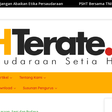
saudaraan
PSHT Bersama TNI Perkuat Semangat Gotong 
rtikel
Tentang Kami
wnload
Susunan Pengurus
uaraan
,
Seni dan Budaya