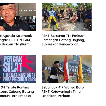
pi Agenda Kelompok
PSHT Bersama TNI Perkuat
ngaku PSHT di PAM,
Semangat Gotong Royong,
Brigjen TNI (Purn)
Sukseskan Pengecoran
Pranjoto : Jangan
Jembatan TMMD Ke-129 di Bulu
Etika Persaudaraan
Lor
ik SH Terate Ranting
Sebanyak 417 Warga Baru
sem, Cabang Batang
PSHT Kotawaringin Timur
Madiun Raih Emas di
Disahkan, Perkuat
n Nasional Piala
Persaudaraan dan Lahirkan
 2026
Generasi Berbudi Luhur