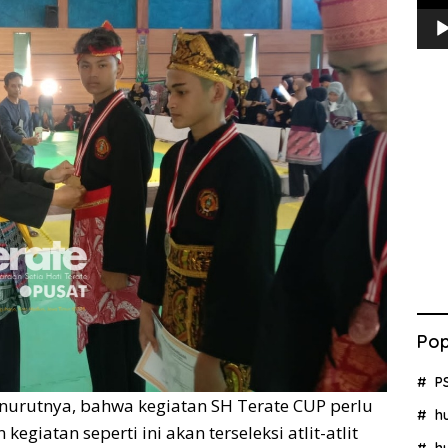
Pop
P
nurutnya, bahwa kegiatan SH Terate CUP perlu
h
iatan seperti ini akan terseleksi atlit-atlit
h