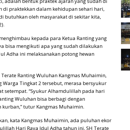
i, adalah bentuk praktek ajaran yang sudah di
n di praktekkan dalam kehidupan sehari hari,
i butuhkan oleh masyarakat di sekitar kita,
).
o menghimbau kepada para Ketua Ranting yang
ya bisa mengikuti apa yang sudah dilakukan
Idul Adha ini melaksanakan potong hewan
H Terate Ranting Wuluhan Kangmas Muhaimin,
ng Warga Tingkat 2 tersebut, merasa bersyukur
t setempat. “Syukur Alhamdulillah pada hari
 Ranting Wuluhan bisa berbagi dengan
 kurban,” tutur Kangmas Muhaimin.
nkan, kata Kangmas Muhaimin, ada puluhan ekor
illah Hari Raya Idul Adha tahun ini, SH Terate