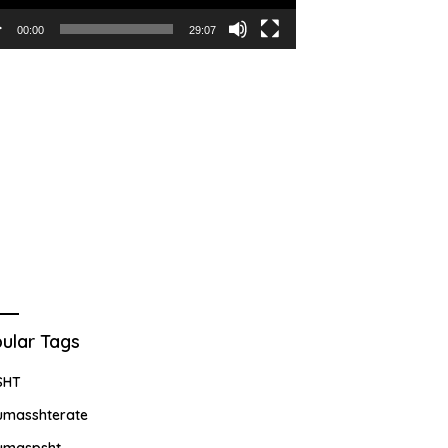
00:00
29:07
ular Tags
SHT
umasshterate
umaspsht