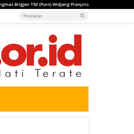
jang Pranjoto : Jangan Abaikan Etika Persaudaraan
PS