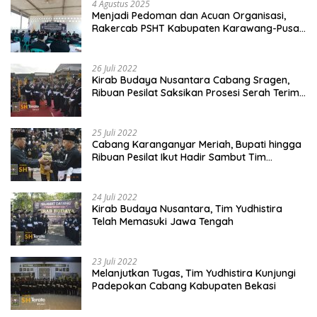
4 Agustus 2025
Menjadi Pedoman dan Acuan Organisasi,
Rakercab PSHT Kabupaten Karawang-Pusat
Madiun Membahas Program Kerja, Berjalan
Lancar dan Sukses
26 Juli 2022
Kirab Budaya Nusantara Cabang Sragen,
Ribuan Pesilat Saksikan Prosesi Serah Terima
Tanah dan Air
25 Juli 2022
Cabang Karanganyar Meriah, Bupati hingga
Ribuan Pesilat Ikut Hadir Sambut Tim
Yudhistira
24 Juli 2022
Kirab Budaya Nusantara, Tim Yudhistira
Telah Memasuki Jawa Tengah
23 Juli 2022
Melanjutkan Tugas, Tim Yudhistira Kunjungi
Padepokan Cabang Kabupaten Bekasi