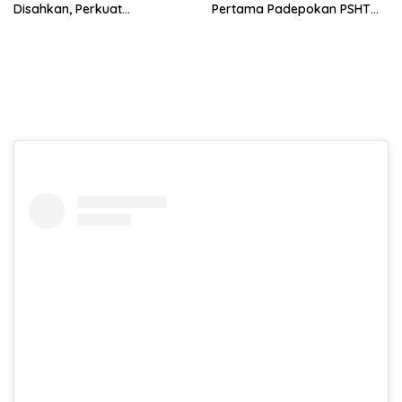
Disahkan, Perkuat
Pertama Padepokan PSHT
Persaudaraan dan Lahirkan
Tanah Bumbu, Titipkan
Generasi Berbudi Luhur
Tanda Tresna untuk Warga
SH Terate