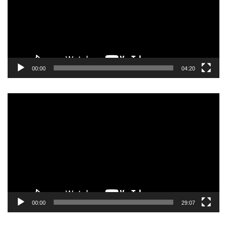
00:00
04:20
Pemutar
Video
00:00
29:07