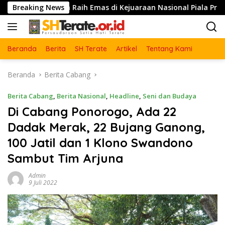
Langsung
 Raih Emas di Kejuaraan Nasional Piala Presiden 2026
Breaking News
ke
konten
Beranda
Berita
SH Terate
Artikel
Tentang Kami
Beranda
Berita Cabang
Berita Cabang
,
Berita Nasional
,
Headline
,
Seni dan Budaya
Di Cabang Ponorogo, Ada 22
Dadak Merak, 22 Bujang Ganong,
100 Jatil dan 1 Klono Swandono
Sambut Tim Arjuna
Admin
9 Juli 2022