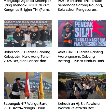
Menyikapi Agenda Kelompok
PSHT Bersama TNI Perkuat
yang mengaku PSHT di PAM,
Semangat Gotong Royong,
Kangmas Brigjen TNI (Purn)
Sukseskan Pengecoran
Widjang Pranjoto : Jangan
Jembatan TMMD Ke-129 di
Abaikan Etika Persaudaraan
Bulu Lor
Rakercab SH Terate Cabang
Atlet Cilik SH Terate Ranting
Kabupatrn Karawang Tahun
Warungasem, Cabang
2026 Berjalan Lancar dan
Batang – Pusat Madiun Raih
Sukses
Emas di Kejuaraan Nasional
Piala Presiden 2026
Sebanyak 417 Warga Baru
Kehadiran Hj. Siti Ruwiatun
PSHT Kotawaringin Timur
Warnai Peletakan Batu