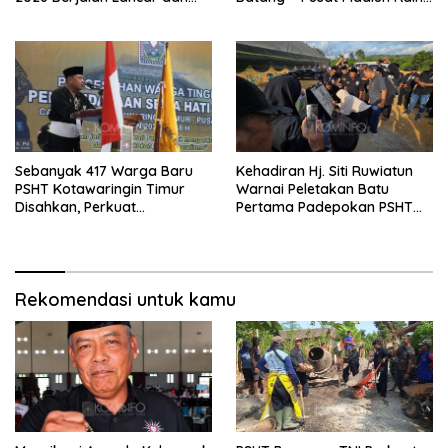
Sukses
Emas di Kejuaraan Nasional
Piala Presiden 2026
Sebanyak 417 Warga Baru
Kehadiran Hj. Siti Ruwiatun
PSHT Kotawaringin Timur
Warnai Peletakan Batu
Disahkan, Perkuat
Pertama Padepokan PSHT
Persaudaraan dan Lahirkan
Tanah Bumbu, Titipkan
Generasi Berbudi Luhur
Tanda Tresna untuk Warga
SH Terate
Rekomendasi untuk kamu