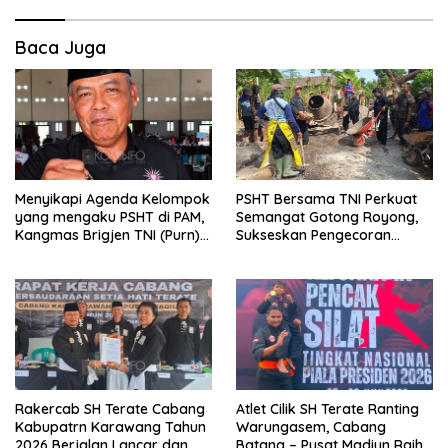
Baca Juga
Menyikapi Agenda Kelompok
PSHT Bersama TNI Perkuat
yang mengaku PSHT di PAM,
Semangat Gotong Royong,
Kangmas Brigjen TNI (Purn)
Sukseskan Pengecoran
Widjang Pranjoto : Jangan
Jembatan TMMD Ke-129 di
Abaikan Etika Persaudaraan
Bulu Lor
Rakercab SH Terate Cabang
Atlet Cilik SH Terate Ranting
Kabupatrn Karawang Tahun
Warungasem, Cabang
2026 Berjalan Lancar dan
Batang – Pusat Madiun Raih