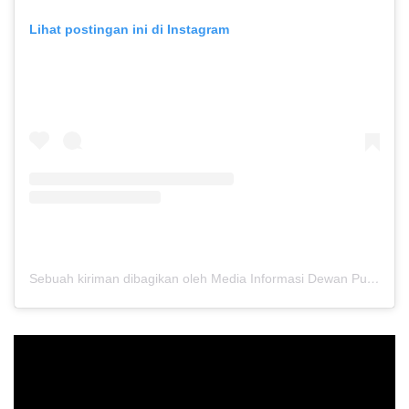
Lihat postingan ini di Instagram
Sebuah kiriman dibagikan oleh Media Informasi Dewan Pusat Persaudaraan Setia Hati Terate (@media.dewanpusat)
Pemutar
Video