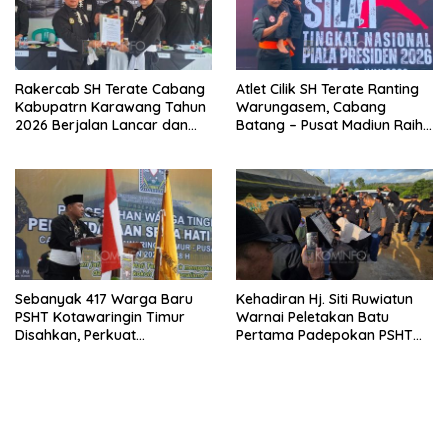
Rakercab SH Terate Cabang
Atlet Cilik SH Terate Ranting
Kabupatrn Karawang Tahun
Warungasem, Cabang
2026 Berjalan Lancar dan
Batang – Pusat Madiun Raih
Sukses
Emas di Kejuaraan Nasional
Piala Presiden 2026
Sebanyak 417 Warga Baru
Kehadiran Hj. Siti Ruwiatun
PSHT Kotawaringin Timur
Warnai Peletakan Batu
Disahkan, Perkuat
Pertama Padepokan PSHT
Persaudaraan dan Lahirkan
Tanah Bumbu, Titipkan
Generasi Berbudi Luhur
Tanda Tresna untuk Warga
SH Terate