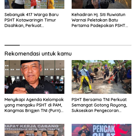
Sebanyak 417 Warga Baru
Kehadiran Hj. Siti Ruwiatun
PSHT Kotawaringin Timur
Warnai Peletakan Batu
Disahkan, Perkuat
Pertama Padepokan PSHT
Persaudaraan dan Lahirkan
Tanah Bumbu, Titipkan
Generasi Berbudi Luhur
Tanda Tresna untuk Warga
SH Terate
Rekomendasi untuk kamu
Menyikapi Agenda Kelompok
PSHT Bersama TNI Perkuat
yang mengaku PSHT di PAM,
Semangat Gotong Royong,
Kangmas Brigjen TNI (Purn)
Sukseskan Pengecoran
Widjang Pranjoto : Jangan
Jembatan TMMD Ke-129 di
Abaikan Etika Persaudaraan
Bulu Lor