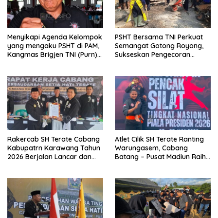
Menyikapi Agenda Kelompok
PSHT Bersama TNI Perkuat
yang mengaku PSHT di PAM,
Semangat Gotong Royong,
Kangmas Brigjen TNI (Purn)
Sukseskan Pengecoran
Widjang Pranjoto : Jangan
Jembatan TMMD Ke-129 di
Abaikan Etika Persaudaraan
Bulu Lor
Rakercab SH Terate Cabang
Atlet Cilik SH Terate Ranting
Kabupatrn Karawang Tahun
Warungasem, Cabang
2026 Berjalan Lancar dan
Batang – Pusat Madiun Raih
Sukses
Emas di Kejuaraan Nasional
Piala Presiden 2026