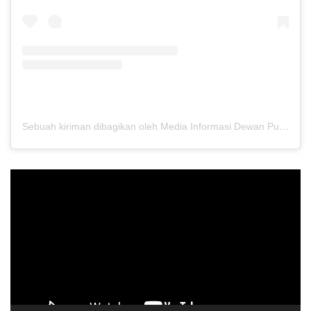
Sebuah kiriman dibagikan oleh Media Informasi Dewan Pusat Persaudaraan Setia Hati Terate (@media.dewanpusat)
Pemutar
Video