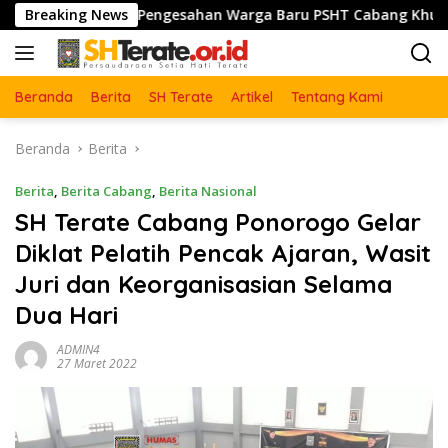
Langsung
Breaking News
Pengesahan Warga Baru PSHT Cabang Khusus Australia – 
ke
konten
Beranda
Berita
SH Terate
Artikel
Tentang Kami
Beranda
Berita
Berita
,
Berita Cabang
,
Berita Nasional
SH Terate Cabang Ponorogo Gelar
Diklat Pelatih Pencak Ajaran, Wasit
Juri dan Keorganisasian Selama
Dua Hari
ADMIN4
27 Maret 2022