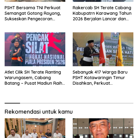
PSHT Bersama TNI Perkuat
Rakercab SH Terate Cabang
Semangat Gotong Royong,
Kabupatrn Karawang Tahun
Sukseskan Pengecoran
2026 Berjalan Lancar dan
Jembatan TMMD Ke-129 di
Sukses
Bulu Lor
Atlet Cilik SH Terate Ranting
Sebanyak 417 Warga Baru
Warungasem, Cabang
PSHT Kotawaringin Timur
Batang – Pusat Madiun Raih
Disahkan, Perkuat
Emas di Kejuaraan Nasional
Persaudaraan dan Lahirkan
Piala Presiden 2026
Generasi Berbudi Luhur
Rekomendasi untuk kamu