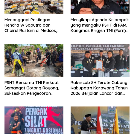
Menanggapi Postingan
Menyikapi Agenda Kelompok
Hendra W Saputra dan
yang mengaku PSHT di PAM,
Choirul Rustam di Medsos,
Kangmas Brigjen TNI (Purn)
Kangmas Sukriyanto CS
Widjang Pranjoto : Jangan
Hanya Tersenyum
Abaikan Etika Persaudaraan
PSHT Bersama TNI Perkuat
Rakercab SH Terate Cabang
Semangat Gotong Royong,
Kabupatrn Karawang Tahun
Sukseskan Pengecoran
2026 Berjalan Lancar dan
Jembatan TMMD Ke-129 di
Sukses
Bulu Lor