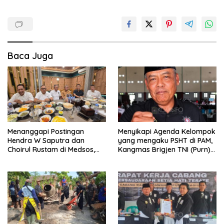
Baca Juga
Menanggapi Postingan
Menyikapi Agenda Kelompok
Hendra W Saputra dan
yang mengaku PSHT di PAM,
Choirul Rustam di Medsos,
Kangmas Brigjen TNI (Purn)
Kangmas Sukriyanto CS
Widjang Pranjoto : Jangan
Hanya Tersenyum
Abaikan Etika Persaudaraan