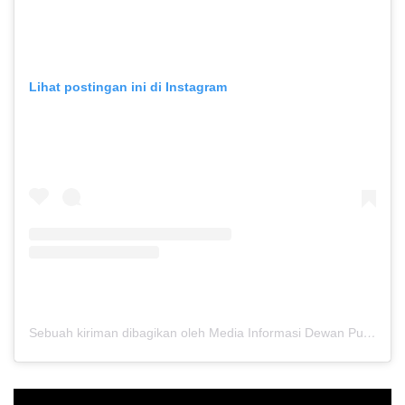
Lihat postingan ini di Instagram
Sebuah kiriman dibagikan oleh Media Informasi Dewan Pusat Persaudaraan Setia Hati Terate (@media.dewanpusat)
Pemutar