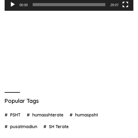
00:00
29:07
Popular Tags
PSHT
humasshterate
humaspsht
pusatmadiun
SH Terate