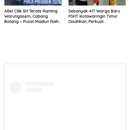
Atlet Cilik SH Terate Ranting
Sebanyak 417 Warga Baru
Warungasem, Cabang
PSHT Kotawaringin Timur
Batang – Pusat Madiun Raih
Disahkan, Perkuat
Emas di Kejuaraan Nasional
Persaudaraan dan Lahirkan
Piala Presiden 2026
Generasi Berbudi Luhur