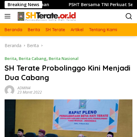
Langsung
rsaudaraan
Breaking News
PSHT Bersama TNI Perkuat Semangat Goton
ke
konten
Beranda
Berita
SH Terate
Artikel
Tentang Kami
Beranda
Berita
Berita
,
Berita Cabang
,
Berita Nasional
SH Terate Probolinggo Kini Menjadi
Dua Cabang
ADMIN4
23 Maret 2022