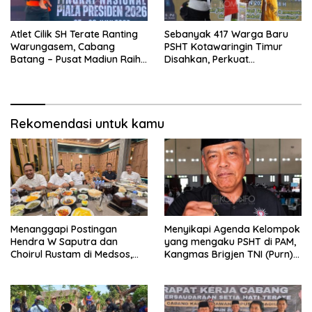
Atlet Cilik SH Terate Ranting
Sebanyak 417 Warga Baru
Warungasem, Cabang
PSHT Kotawaringin Timur
Batang – Pusat Madiun Raih
Disahkan, Perkuat
Emas di Kejuaraan Nasional
Persaudaraan dan Lahirkan
Piala Presiden 2026
Generasi Berbudi Luhur
Rekomendasi untuk kamu
Menanggapi Postingan
Menyikapi Agenda Kelompok
Hendra W Saputra dan
yang mengaku PSHT di PAM,
Choirul Rustam di Medsos,
Kangmas Brigjen TNI (Purn)
Kangmas Sukriyanto CS
Widjang Pranjoto : Jangan
Hanya Tersenyum
Abaikan Etika Persaudaraan