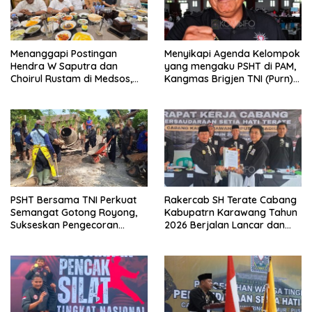
Menanggapi Postingan
Menyikapi Agenda Kelompok
Hendra W Saputra dan
yang mengaku PSHT di PAM,
Choirul Rustam di Medsos,
Kangmas Brigjen TNI (Purn)
Kangmas Sukriyanto CS
Widjang Pranjoto : Jangan
Hanya Tersenyum
Abaikan Etika Persaudaraan
PSHT Bersama TNI Perkuat
Rakercab SH Terate Cabang
Semangat Gotong Royong,
Kabupatrn Karawang Tahun
Sukseskan Pengecoran
2026 Berjalan Lancar dan
Jembatan TMMD Ke-129 di
Sukses
Bulu Lor