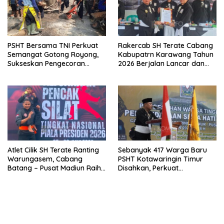
PSHT Bersama TNI Perkuat
Rakercab SH Terate Cabang
Semangat Gotong Royong,
Kabupatrn Karawang Tahun
Sukseskan Pengecoran
2026 Berjalan Lancar dan
Jembatan TMMD Ke-129 di
Sukses
Bulu Lor
Atlet Cilik SH Terate Ranting
Sebanyak 417 Warga Baru
Warungasem, Cabang
PSHT Kotawaringin Timur
Batang – Pusat Madiun Raih
Disahkan, Perkuat
Emas di Kejuaraan Nasional
Persaudaraan dan Lahirkan
Piala Presiden 2026
Generasi Berbudi Luhur