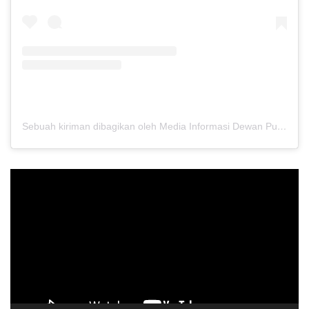
Sebuah kiriman dibagikan oleh Media Informasi Dewan Pusat Persaudaraan Setia Hati Terate (@media.dewanpusat)
Pemutar
Video