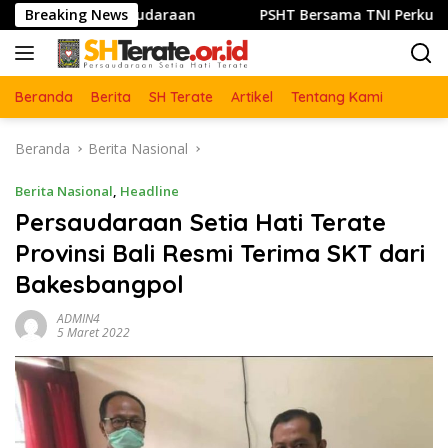
Langsung
ka Persaudaraan
Breaking News
PSHT Bersama TNI Perkuat Semangat 
ke
konten
Beranda
Berita
SH Terate
Artikel
Tentang Kami
Beranda
Berita Nasional
Berita Nasional
,
Headline
Persaudaraan Setia Hati Terate
Provinsi Bali Resmi Terima SKT dari
Bakesbangpol
ADMIN4
5 Maret 2022