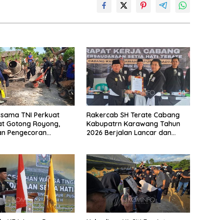
rsama TNI Perkuat
Rakercab SH Terate Cabang
t Gotong Royong,
Kabupatrn Karawang Tahun
an Pengecoran
2026 Berjalan Lancar dan
 TMMD Ke-129 di Bulu
Sukses