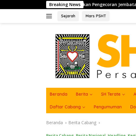
Langsung
Sukseskan Pengecoran Jembatan TMMD Ke-129 di Bulu Lor
Breaking News
ke
konten
Sejarah
Mars PSHT
Beranda
Berita
SH Terate
A
Daftar Cabang
Pengumuman
Do
Beranda
Berita Cabang
Berita Cabang
,
Berita Nasional
,
Headline
,
Keg