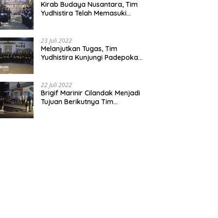
Kirab Budaya Nusantara, Tim
Yudhistira Telah Memasuki
Jawa Tengah
23 Juli 2022
Melanjutkan Tugas, Tim
Yudhistira Kunjungi Padepokan
Cabang Kabupaten Bekasi
22 Juli 2022
Brigif Marinir Cilandak Menjadi
Tujuan Berikutnya Tim
Yudhistira