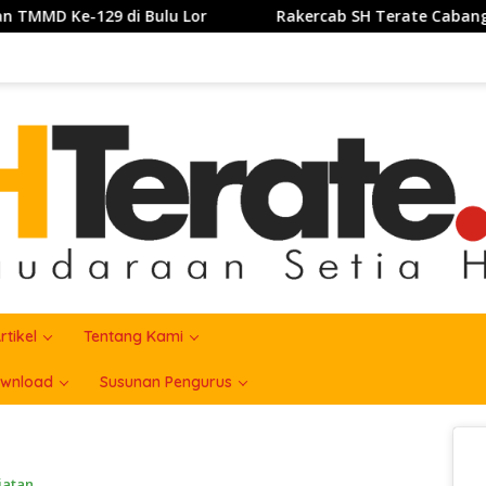
Rakercab SH Terate Cabang Kabupatrn Karawang Tahun 202
rtikel
Tentang Kami
wnload
Susunan Pengurus
iatan