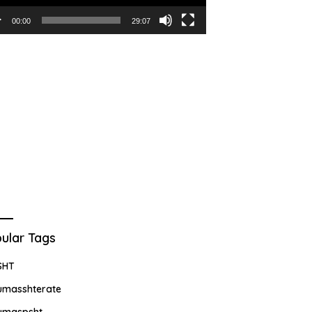
00:00
29:07
ular Tags
SHT
umasshterate
umaspsht