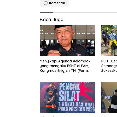
Komentar
Baca Juga
Menyikapi Agenda Kelompok
PSHT Be
yang mengaku PSHT di PAM,
Semanga
Kangmas Brigjen TNI (Purn)
Suksesk
Widjang Pranjoto : Jangan
Jembatan
Abaikan Etika Persaudaraan
Lor