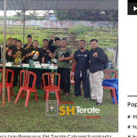
Pop
P
h
ara lain Pengurus SH Terate Cabang Surakarta
h