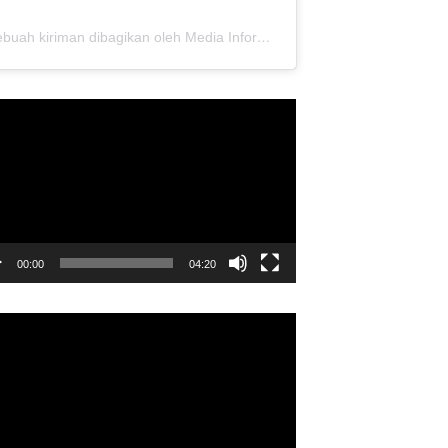
Sebuah kiriman dibagikan oleh Media Informasi Dewan Pusat Persaudaraan Setia Hati Terate (@media.dewanpusat)
utar
o
00:00
04:20
utar
o