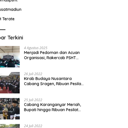
usatmadiun
H Terate
ar Terkini
4 Agustus 2025
Menjadi Pedoman dan Acuan
Organisasi, Rakercab PSHT
Kabupaten Karawang-Pusat
Madiun Membahas Program
Kerja, Berjalan Lancar dan
26 Juli 2022
Sukses
Kirab Budaya Nusantara
Cabang Sragen, Ribuan Pesilat
Saksikan Prosesi Serah Terima
Tanah dan Air
25 Juli 2022
Cabang Karanganyar Meriah,
Bupati hingga Ribuan Pesilat
Ikut Hadir Sambut Tim
Yudhistira
24 Juli 2022