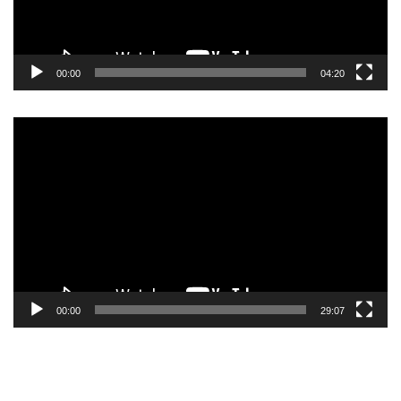
00:00
04:20
Pemutar
Video
00:00
29:07