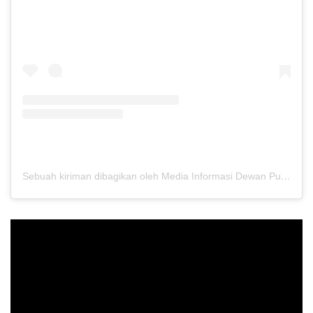
Sebuah kiriman dibagikan oleh Media Informasi Dewan Pusat Persaudaraan Setia Hati Terate (@media.dewanpusat)
Pemutar
Video