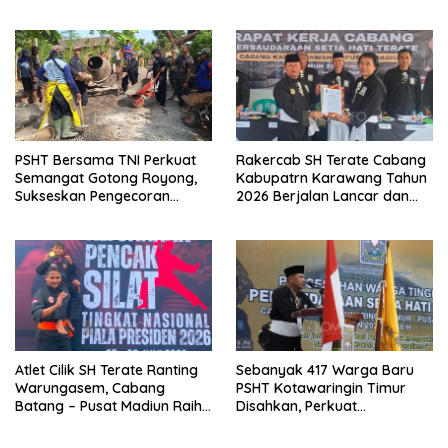
Kangmas Sukriyanto CS
Widjang Pranjoto : Jangan
Hanya Tersenyum
Abaikan Etika Persaudaraan
PSHT Bersama TNI Perkuat
Rakercab SH Terate Cabang
Semangat Gotong Royong,
Kabupatrn Karawang Tahun
Sukseskan Pengecoran
2026 Berjalan Lancar dan
Jembatan TMMD Ke-129 di
Sukses
Bulu Lor
Atlet Cilik SH Terate Ranting
Sebanyak 417 Warga Baru
Warungasem, Cabang
PSHT Kotawaringin Timur
Batang – Pusat Madiun Raih
Disahkan, Perkuat
Emas di Kejuaraan Nasional
Persaudaraan dan Lahirkan
Piala Presiden 2026
Generasi Berbudi Luhur