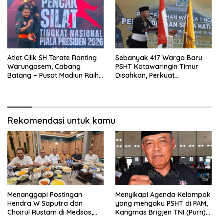
Atlet Cilik SH Terate Ranting
Sebanyak 417 Warga Baru
Warungasem, Cabang
PSHT Kotawaringin Timur
Batang – Pusat Madiun Raih
Disahkan, Perkuat
Emas di Kejuaraan Nasional
Persaudaraan dan Lahirkan
Piala Presiden 2026
Generasi Berbudi Luhur
Rekomendasi untuk kamu
Menanggapi Postingan
Menyikapi Agenda Kelompok
Hendra W Saputra dan
yang mengaku PSHT di PAM,
Choirul Rustam di Medsos,
Kangmas Brigjen TNI (Purn)