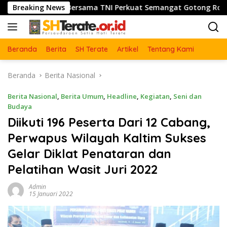
Langsung
sama TNI Perkuat Semangat Gotong Royong, Sukseskan Pengec
Breaking News
ke
konten
Beranda
Berita
SH Terate
Artikel
Tentang Kami
Beranda
Berita Nasional
Berita Nasional
,
Berita Umum
,
Headline
,
Kegiatan
,
Seni dan
Budaya
Diikuti 196 Peserta Dari 12 Cabang,
Perwapus Wilayah Kaltim Sukses
Gelar Diklat Penataran dan
Pelatihan Wasit Juri 2022
Admin
15 Januari 2022