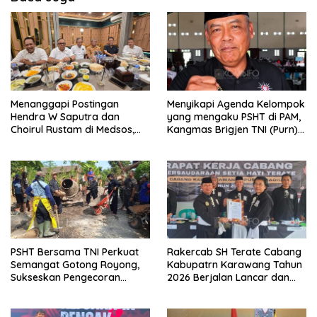
Menanggapi Postingan
Menyikapi Agenda Kelompok
Hendra W Saputra dan
yang mengaku PSHT di PAM,
Choirul Rustam di Medsos,
Kangmas Brigjen TNI (Purn)
Kangmas Sukriyanto CS
Widjang Pranjoto : Jangan
Hanya Tersenyum
Abaikan Etika Persaudaraan
PSHT Bersama TNI Perkuat
Rakercab SH Terate Cabang
Semangat Gotong Royong,
Kabupatrn Karawang Tahun
Sukseskan Pengecoran
2026 Berjalan Lancar dan
Jembatan TMMD Ke-129 di
Sukses
Bulu Lor