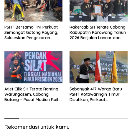
PSHT Bersama TNI Perkuat
Rakercab SH Terate Cabang
Semangat Gotong Royong,
Kabupatrn Karawang Tahun
Sukseskan Pengecoran
2026 Berjalan Lancar dan
Jembatan TMMD Ke-129 di
Sukses
Bulu Lor
Atlet Cilik SH Terate Ranting
Sebanyak 417 Warga Baru
Warungasem, Cabang
PSHT Kotawaringin Timur
Batang – Pusat Madiun Raih
Disahkan, Perkuat
Emas di Kejuaraan Nasional
Persaudaraan dan Lahirkan
Piala Presiden 2026
Generasi Berbudi Luhur
Rekomendasi untuk kamu