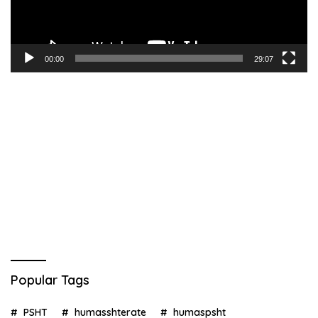
00:00
29:07
Popular Tags
PSHT
humasshterate
humaspsht