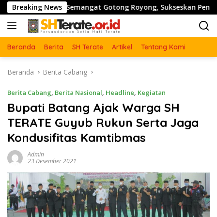
Langsung
t Semangat Gotong Royong, Sukseskan Pengecoran Jembatan T
Breaking News
ke
konten
Beranda
Berita
SH Terate
Artikel
Tentang Kami
Beranda
Berita Cabang
Berita Cabang
,
Berita Nasional
,
Headline
,
Kegiatan
Bupati Batang Ajak Warga SH
TERATE Guyub Rukun Serta Jaga
Kondusifitas Kamtibmas
Admin
23 Desember 2021