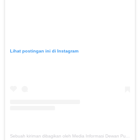
Lihat postingan ini di Instagram
Sebuah kiriman dibagikan oleh Media Informasi Dewan Pusat Persaudaraan Setia Hati Terate (@media.dewanpusat)