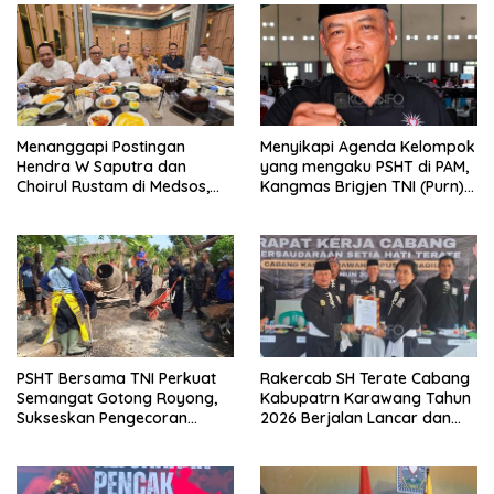
Menanggapi Postingan
Menyikapi Agenda Kelompok
Hendra W Saputra dan
yang mengaku PSHT di PAM,
Choirul Rustam di Medsos,
Kangmas Brigjen TNI (Purn)
Kangmas Sukriyanto CS
Widjang Pranjoto : Jangan
Hanya Tersenyum
Abaikan Etika Persaudaraan
PSHT Bersama TNI Perkuat
Rakercab SH Terate Cabang
Semangat Gotong Royong,
Kabupatrn Karawang Tahun
Sukseskan Pengecoran
2026 Berjalan Lancar dan
Jembatan TMMD Ke-129 di
Sukses
Bulu Lor