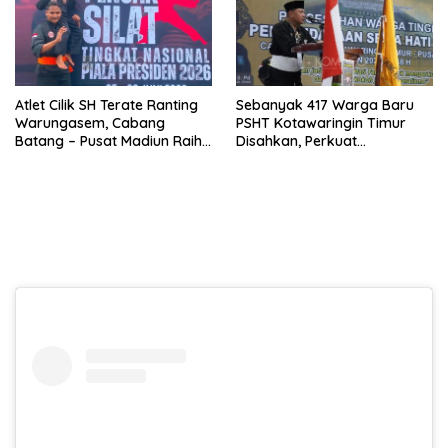
Atlet Cilik SH Terate Ranting
Sebanyak 417 Warga Baru
Warungasem, Cabang
PSHT Kotawaringin Timur
Batang – Pusat Madiun Raih
Disahkan, Perkuat
Emas di Kejuaraan Nasional
Persaudaraan dan Lahirkan
Piala Presiden 2026
Generasi Berbudi Luhur