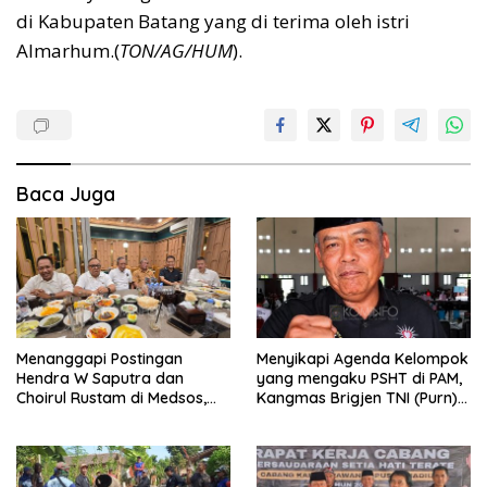
di Kabupaten Batang yang di terima oleh istri
Almarhum.(
TON/AG/HUM
).
Baca Juga
Menanggapi Postingan
Menyikapi Agenda Kelompok
Hendra W Saputra dan
yang mengaku PSHT di PAM,
Choirul Rustam di Medsos,
Kangmas Brigjen TNI (Purn)
Kangmas Sukriyanto CS
Widjang Pranjoto : Jangan
Hanya Tersenyum
Abaikan Etika Persaudaraan