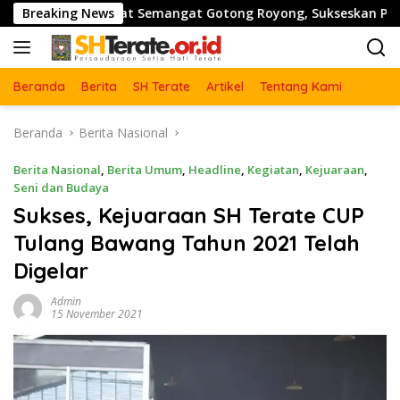
Langsung
kuat Semangat Gotong Royong, Sukseskan Pengecoran Jembata
Breaking News
ke
konten
Beranda
Berita
SH Terate
Artikel
Tentang Kami
Beranda
Berita Nasional
Berita Nasional
,
Berita Umum
,
Headline
,
Kegiatan
,
Kejuaraan
,
Seni dan Budaya
Sukses, Kejuaraan SH Terate CUP
Tulang Bawang Tahun 2021 Telah
Digelar
Admin
15 November 2021