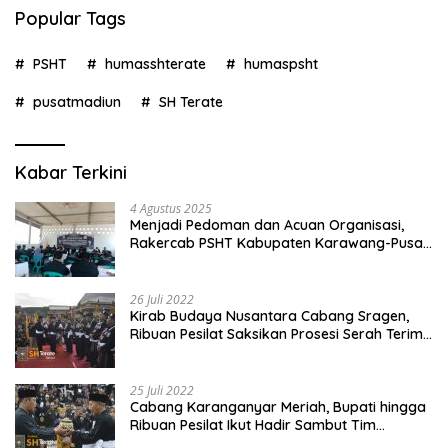
Popular Tags
PSHT
humasshterate
humaspsht
pusatmadiun
SH Terate
Kabar Terkini
4 Agustus 2025
Menjadi Pedoman dan Acuan Organisasi,
Rakercab PSHT Kabupaten Karawang-Pusat
Madiun Membahas Program Kerja, Berjalan
Lancar dan Sukses
26 Juli 2022
Kirab Budaya Nusantara Cabang Sragen,
Ribuan Pesilat Saksikan Prosesi Serah Terima
Tanah dan Air
25 Juli 2022
Cabang Karanganyar Meriah, Bupati hingga
Ribuan Pesilat Ikut Hadir Sambut Tim
Yudhistira