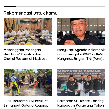
Rekomendasi untuk kamu
Menanggapi Postingan
Menyikapi Agenda Kelompok
Hendra W Saputra dan
yang mengaku PSHT di PAM,
Choirul Rustam di Medsos,
Kangmas Brigjen TNI (Purn)
Kangmas Sukriyanto CS
Widjang Pranjoto : Jangan
Hanya Tersenyum
Abaikan Etika Persaudaraan
PSHT Bersama TNI Perkuat
Rakercab SH Terate Cabang
Semangat Gotong Royong,
Kabupatrn Karawang Tahun