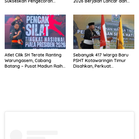
Sukseskan Pengecoran
2026 Berjalan Lancar dan
Jembatan TMMD Ke-129 di
Sukses
Bulu Lor
Atlet Cilik SH Terate Ranting
Sebanyak 417 Warga Baru
Warungasem, Cabang
PSHT Kotawaringin Timur
Batang – Pusat Madiun Raih
Disahkan, Perkuat
Emas di Kejuaraan Nasional
Persaudaraan dan Lahirkan
Piala Presiden 2026
Generasi Berbudi Luhur