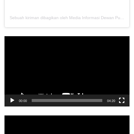
Sebuah kiriman dibagikan oleh Media Informasi Dewan Pusat Persaudaraan Setia Hati Terate (@media.dewanpusat)
Pemutar
Video
00:00
04:20
Pemutar
Video