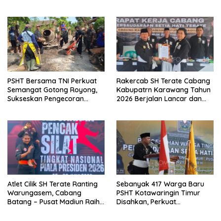
Kangmas Sukriyanto CS
Widjang Pranjoto : Jangan
Hanya Tersenyum
Abaikan Etika Persaudaraan
PSHT Bersama TNI Perkuat
Rakercab SH Terate Cabang
Semangat Gotong Royong,
Kabupatrn Karawang Tahun
Sukseskan Pengecoran
2026 Berjalan Lancar dan
Jembatan TMMD Ke-129 di
Sukses
Bulu Lor
Atlet Cilik SH Terate Ranting
Sebanyak 417 Warga Baru
Warungasem, Cabang
PSHT Kotawaringin Timur
Batang – Pusat Madiun Raih
Disahkan, Perkuat
Emas di Kejuaraan Nasional
Persaudaraan dan Lahirkan
Piala Presiden 2026
Generasi Berbudi Luhur