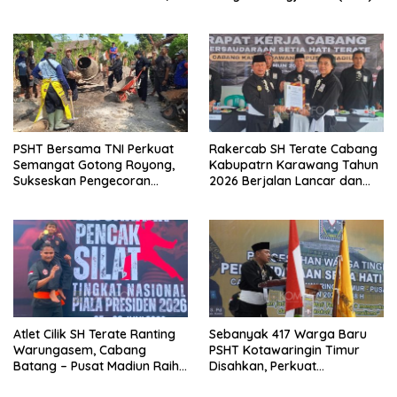
Kangmas Sukriyanto CS
Widjang Pranjoto : Jangan
Hanya Tersenyum
Abaikan Etika Persaudaraan
PSHT Bersama TNI Perkuat
Rakercab SH Terate Cabang
Semangat Gotong Royong,
Kabupatrn Karawang Tahun
Sukseskan Pengecoran
2026 Berjalan Lancar dan
Jembatan TMMD Ke-129 di
Sukses
Bulu Lor
Atlet Cilik SH Terate Ranting
Sebanyak 417 Warga Baru
Warungasem, Cabang
PSHT Kotawaringin Timur
Batang – Pusat Madiun Raih
Disahkan, Perkuat
Emas di Kejuaraan Nasional
Persaudaraan dan Lahirkan