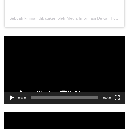
Sebuah kiriman dibagikan oleh Media Informasi Dewan Pusat Persaudaraan Setia Hati Terate (@media.dewanpusat)
Pemutar
Video
00:00
04:20
Pemutar
Video