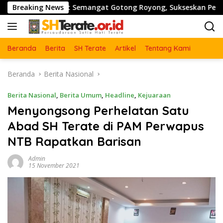
Langsung
erkuat Semangat Gotong Royong, Sukseskan Pengecoran Jembat
Breaking News
ke
konten
Beranda
Berita
SH Terate
Artikel
Tentang Kami
Beranda
Berita Nasional
Berita Nasional
,
Berita Umum
,
Headline
,
Kejuaraan
Menyongsong Perhelatan Satu
Abad SH Terate di PAM Perwapus
NTB Rapatkan Barisan
Admin
15 November 2021