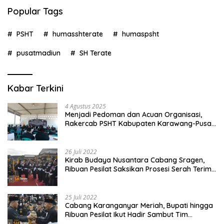
Popular Tags
PSHT
humasshterate
humaspsht
pusatmadiun
SH Terate
Kabar Terkini
4 Agustus 2025
Menjadi Pedoman dan Acuan Organisasi,
Rakercab PSHT Kabupaten Karawang-Pusat
Madiun Membahas Program Kerja, Berjalan
Lancar dan Sukses
26 Juli 2022
Kirab Budaya Nusantara Cabang Sragen,
Ribuan Pesilat Saksikan Prosesi Serah Terima
Tanah dan Air
25 Juli 2022
Cabang Karanganyar Meriah, Bupati hingga
Ribuan Pesilat Ikut Hadir Sambut Tim
Yudhistira