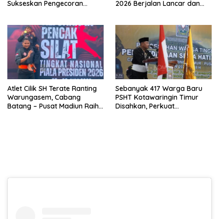
Sukseskan Pengecoran
2026 Berjalan Lancar dan
Jembatan TMMD Ke-129 di
Sukses
Bulu Lor
Atlet Cilik SH Terate Ranting
Sebanyak 417 Warga Baru
Warungasem, Cabang
PSHT Kotawaringin Timur
Batang – Pusat Madiun Raih
Disahkan, Perkuat
Emas di Kejuaraan Nasional
Persaudaraan dan Lahirkan
Piala Presiden 2026
Generasi Berbudi Luhur