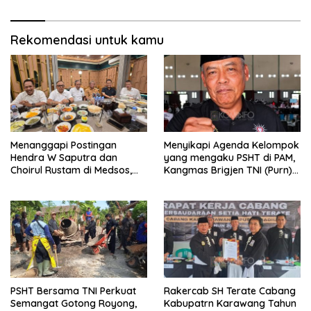
Piala Presiden 2026
Generasi Berbudi Luhur
Rekomendasi untuk kamu
Menanggapi Postingan
Menyikapi Agenda Kelompok
Hendra W Saputra dan
yang mengaku PSHT di PAM,
Choirul Rustam di Medsos,
Kangmas Brigjen TNI (Purn)
Kangmas Sukriyanto CS
Widjang Pranjoto : Jangan
Hanya Tersenyum
Abaikan Etika Persaudaraan
PSHT Bersama TNI Perkuat
Rakercab SH Terate Cabang
Semangat Gotong Royong,
Kabupatrn Karawang Tahun