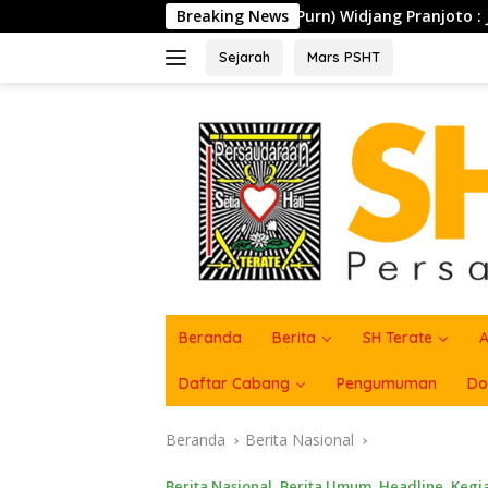
Langsung
jen TNI (Purn) Widjang Pranjoto : Jangan Abaikan Etika Pers
Breaking News
ke
konten
Sejarah
Mars PSHT
Beranda
Berita
SH Terate
A
Daftar Cabang
Pengumuman
Do
Beranda
Berita Nasional
Berita Nasional
,
Berita Umum
,
Headline
,
Kegi