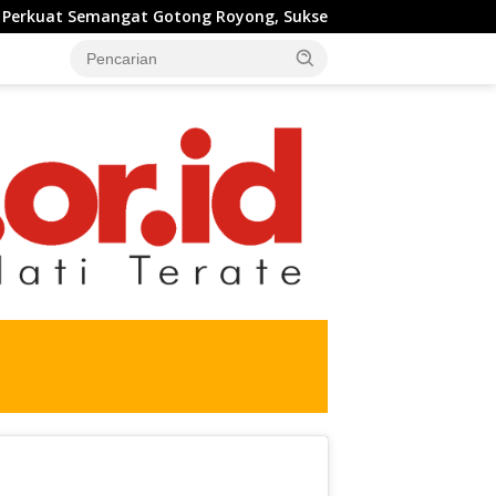
Royong, Sukseskan Pengecoran Jembatan TMMD Ke-129 di Bulu