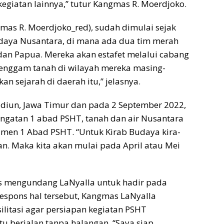
egiatan lainnya,” tutur Kangmas R. Moerdjoko.
gmas R. Moerdjoko_red), sudah dimulai sejak
Budaya Nusantara, di mana ada dua tim merah
dan Papua. Mereka akan estafet melalui cabang
egenggam tanah di wilayah mereka masing-
n sejarah di daerah itu,” jelasnya.
adiun, Jawa Timur dan pada 2 September 2022,
ingatan 1 abad PSHT, tanah dan air Nusantara
men 1 Abad PSHT. “Untuk Kirab Budaya kira-
n. Maka kita akan mulai pada April atau Mei
s mengundang LaNyalla untuk hadir pada
spons hal tersebut, Kangmas LaNyalla
itasi agar persiapan kegiatan PSHT
 berjalan tanpa halangan. “Saya siap