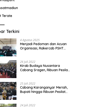
usatmadiun
H Terate
ar Terkini
4 Agustus 2025
Menjadi Pedoman dan Acuan
Organisasi, Rakercab PSHT
Kabupaten Karawang-Pusat
Madiun Membahas Program
Kerja, Berjalan Lancar dan
26 Juli 2022
Sukses
Kirab Budaya Nusantara
Cabang Sragen, Ribuan Pesilat
Saksikan Prosesi Serah Terima
Tanah dan Air
25 Juli 2022
Cabang Karanganyar Meriah,
Bupati hingga Ribuan Pesilat
Ikut Hadir Sambut Tim
Yudhistira
24 Juli 2022