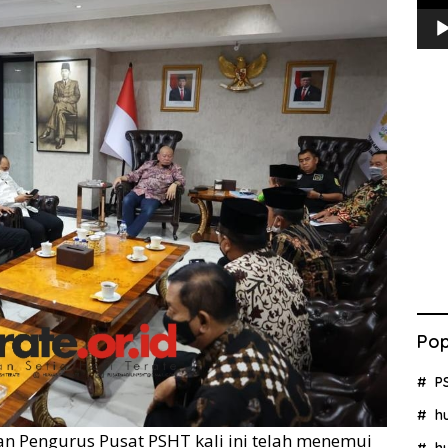
Pop
P
h
ran Pengurus Pusat PSHT kali ini telah menemui
h