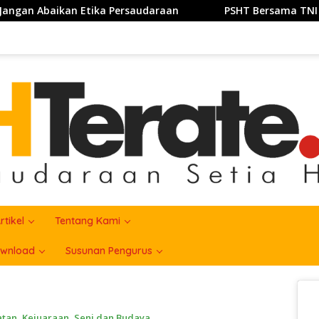
audaraan
PSHT Bersama TNI Perkuat Semangat Gotong 
rtikel
Tentang Kami
wnload
Susunan Pengurus
atan
,
Kejuaraan
,
Seni dan Budaya