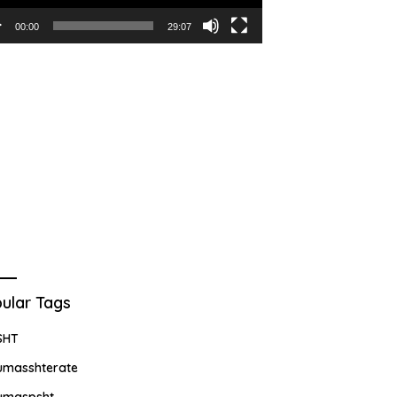
00:00
29:07
ular Tags
SHT
umasshterate
umaspsht