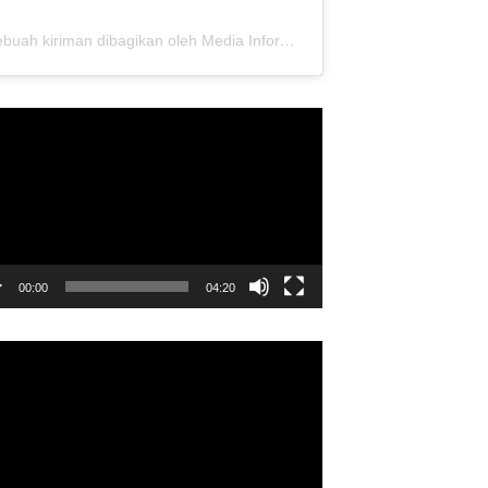
Sebuah kiriman dibagikan oleh Media Informasi Dewan Pusat Persaudaraan Setia Hati Terate (@media.dewanpusat)
utar
o
00:00
04:20
utar
o