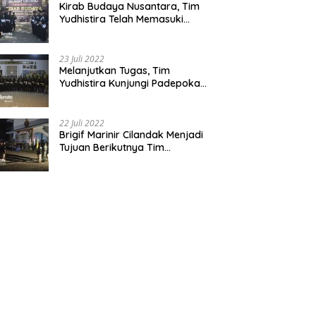
Kirab Budaya Nusantara, Tim
Yudhistira Telah Memasuki
Jawa Tengah
23 Juli 2022
Melanjutkan Tugas, Tim
Yudhistira Kunjungi Padepokan
Cabang Kabupaten Bekasi
22 Juli 2022
Brigif Marinir Cilandak Menjadi
Tujuan Berikutnya Tim
Yudhistira