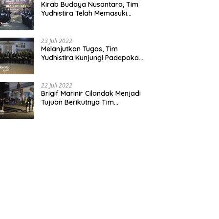
Kirab Budaya Nusantara, Tim
Yudhistira Telah Memasuki
Jawa Tengah
23 Juli 2022
Melanjutkan Tugas, Tim
Yudhistira Kunjungi Padepokan
Cabang Kabupaten Bekasi
22 Juli 2022
Brigif Marinir Cilandak Menjadi
Tujuan Berikutnya Tim
Yudhistira