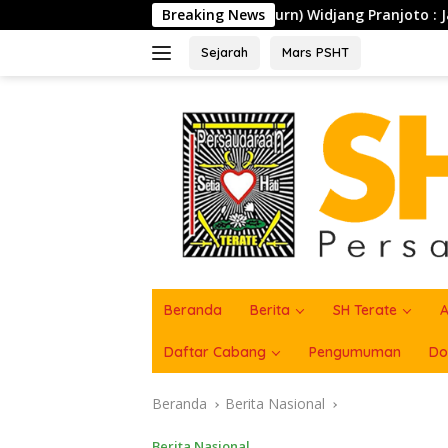
Langsung
NI (Purn) Widjang Pranjoto : Jangan Abaikan Etika Persaudar
Breaking News
ke
konten
Sejarah
Mars PSHT
Beranda
Berita
SH Terate
A
Daftar Cabang
Pengumuman
Do
Beranda
Berita Nasional
Berita Nasional