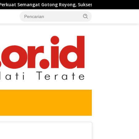
g, Sukseskan Pengecoran Jembatan TMMD Ke-129 di Bulu Lor