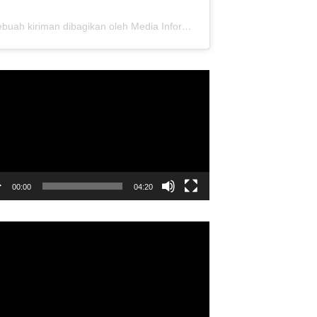
Sebuah kiriman dibagikan oleh Media Informasi Dewan Pusat Persaudaraan Setia Hati Terate (@media.dewanpusat)
utar
o
00:00
04:20
utar
o