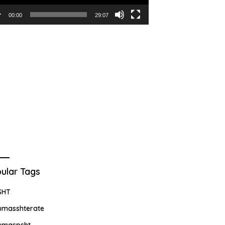
00:00
29:07
ular Tags
SHT
umasshterate
umaspsht