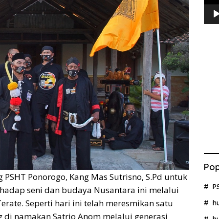
Pop
g PSHT Ponorogo, Kang Mas Sutrisno, S.Pd untuk
P
hadap seni dan budaya Nusantara ini melalui
erate. Seperti hari ini telah meresmikan satu
h
 di namakan Satrio Anom melalui generasi
h