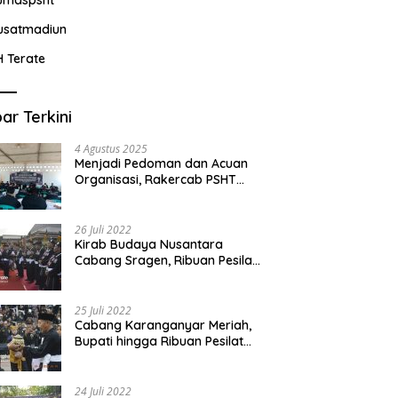
usatmadiun
H Terate
ar Terkini
4 Agustus 2025
Menjadi Pedoman dan Acuan
Organisasi, Rakercab PSHT
Kabupaten Karawang-Pusat
Madiun Membahas Program
Kerja, Berjalan Lancar dan
26 Juli 2022
Sukses
Kirab Budaya Nusantara
Cabang Sragen, Ribuan Pesilat
Saksikan Prosesi Serah Terima
Tanah dan Air
25 Juli 2022
Cabang Karanganyar Meriah,
Bupati hingga Ribuan Pesilat
Ikut Hadir Sambut Tim
Yudhistira
24 Juli 2022