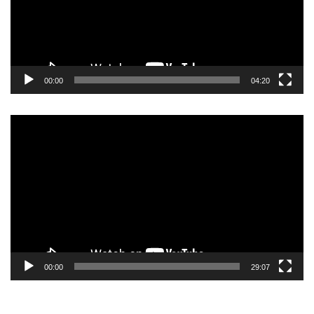
00:00
04:20
Pemutar
Video
00:00
29:07