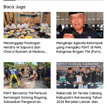
Baca Juga
Menanggapi Postingan
Menyikapi Agenda Kelompok
Hendra W Saputra dan
yang mengaku PSHT di PAM,
Choirul Rustam di Medsos,
Kangmas Brigjen TNI (Purn)
Kangmas Sukriyanto CS
Widjang Pranjoto : Jangan
Hanya Tersenyum
Abaikan Etika Persaudaraan
PSHT Bersama TNI Perkuat
Rakercab SH Terate Cabang
Semangat Gotong Royong,
Kabupatrn Karawang Tahun
Sukseskan Pengecoran
2026 Berjalan Lancar dan
Jembatan TMMD Ke-129 di
Sukses