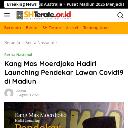
Langsung
us Australia – Pusat Madiun 2026 Menjadi Perhatian Dunia
Breaking News
ke
konten
Beranda
Berita
SH Terate
Artikel
Tentang Kami
Beranda
Berita Nasional
Berita Nasional
Kang Mas Moerdjoko Hadiri
Launching Pendekar Lawan Covid19
di Madiun
Admin
2 Agustus 2021