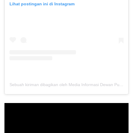
Lihat postingan ini di Instagram
Sebuah kiriman dibagikan oleh Media Informasi Dewan Pusat Persaudaraan Setia Hati Terate (@media.dewanpusat)
Pemutar
Video