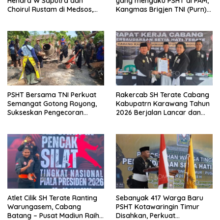
Hendra W Saputra dan
yang mengaku PSHT di PAM,
Choirul Rustam di Medsos,
Kangmas Brigjen TNI (Purn)
Kangmas Sukriyanto CS
Widjang Pranjoto : Jangan
Hanya Tersenyum
Abaikan Etika Persaudaraan
PSHT Bersama TNI Perkuat
Rakercab SH Terate Cabang
Semangat Gotong Royong,
Kabupatrn Karawang Tahun
Sukseskan Pengecoran
2026 Berjalan Lancar dan
Jembatan TMMD Ke-129 di
Sukses
Bulu Lor
Atlet Cilik SH Terate Ranting
Sebanyak 417 Warga Baru
Warungasem, Cabang
PSHT Kotawaringin Timur
Batang – Pusat Madiun Raih
Disahkan, Perkuat