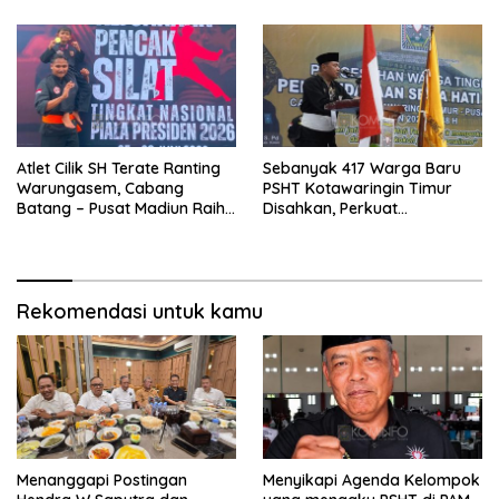
Bulu Lor
Atlet Cilik SH Terate Ranting
Sebanyak 417 Warga Baru
Warungasem, Cabang
PSHT Kotawaringin Timur
Batang – Pusat Madiun Raih
Disahkan, Perkuat
Emas di Kejuaraan Nasional
Persaudaraan dan Lahirkan
Piala Presiden 2026
Generasi Berbudi Luhur
Rekomendasi untuk kamu
Menanggapi Postingan
Menyikapi Agenda Kelompok