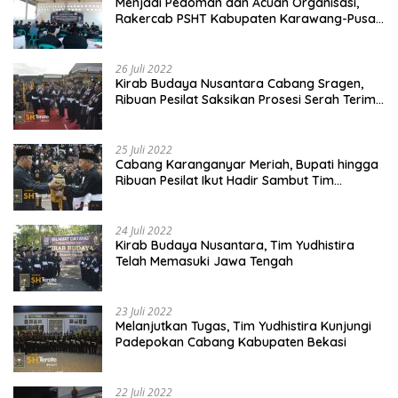
Menjadi Pedoman dan Acuan Organisasi,
Rakercab PSHT Kabupaten Karawang-Pusat
Madiun Membahas Program Kerja, Berjalan
Lancar dan Sukses
26 Juli 2022
Kirab Budaya Nusantara Cabang Sragen,
Ribuan Pesilat Saksikan Prosesi Serah Terima
Tanah dan Air
25 Juli 2022
Cabang Karanganyar Meriah, Bupati hingga
Ribuan Pesilat Ikut Hadir Sambut Tim
Yudhistira
24 Juli 2022
Kirab Budaya Nusantara, Tim Yudhistira
Telah Memasuki Jawa Tengah
23 Juli 2022
Melanjutkan Tugas, Tim Yudhistira Kunjungi
Padepokan Cabang Kabupaten Bekasi
22 Juli 2022