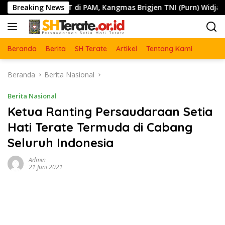
Langsung
ku PSHT di PAM, Kangmas Brigjen TNI (Purn) Widjang Pranjoto
Breaking News
ke
konten
Beranda
Berita
SH Terate
Artikel
Tentang Kami
Beranda
Berita Nasional
Berita Nasional
Ketua Ranting Persaudaraan Setia
Hati Terate Termuda di Cabang
Seluruh Indonesia
Admin
21 Juni 2021