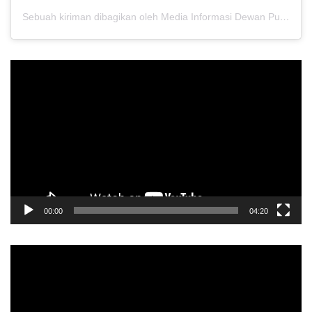
Sebuah kiriman dibagikan oleh Media Informasi Dewan Pusat Persaudaraan Setia Hati Terate (@media.dewanpusat)
Pemutar
Video
00:00
04:20
Pemutar
Video