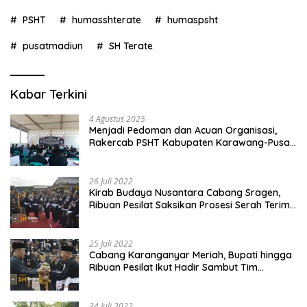
PSHT
humasshterate
humaspsht
pusatmadiun
SH Terate
Kabar Terkini
4 Agustus 2025
Menjadi Pedoman dan Acuan Organisasi,
Rakercab PSHT Kabupaten Karawang-Pusat
Madiun Membahas Program Kerja, Berjalan
Lancar dan Sukses
26 Juli 2022
Kirab Budaya Nusantara Cabang Sragen,
Ribuan Pesilat Saksikan Prosesi Serah Terima
Tanah dan Air
25 Juli 2022
Cabang Karanganyar Meriah, Bupati hingga
Ribuan Pesilat Ikut Hadir Sambut Tim
Yudhistira
24 Juli 2022