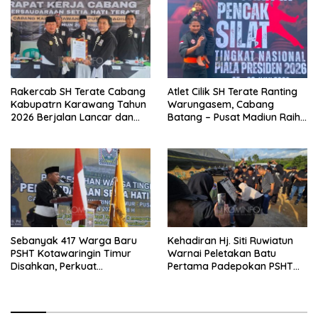
Rakercab SH Terate Cabang
Atlet Cilik SH Terate Ranting
Kabupatrn Karawang Tahun
Warungasem, Cabang
2026 Berjalan Lancar dan
Batang – Pusat Madiun Raih
Sukses
Emas di Kejuaraan Nasional
Piala Presiden 2026
Sebanyak 417 Warga Baru
Kehadiran Hj. Siti Ruwiatun
PSHT Kotawaringin Timur
Warnai Peletakan Batu
Disahkan, Perkuat
Pertama Padepokan PSHT
Persaudaraan dan Lahirkan
Tanah Bumbu, Titipkan
Generasi Berbudi Luhur
Tanda Tresna untuk Warga
SH Terate