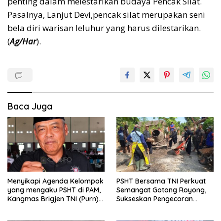
penting dalam melestarikan budaya Pencak Silat.
Pasalnya, Lanjut Devi,pencak silat merupakan seni
bela diri warisan leluhur yang harus dilestarikan.
(
Ag/Har
).
Baca Juga
Menyikapi Agenda Kelompok
PSHT Bersama TNI Perkuat
yang mengaku PSHT di PAM,
Semangat Gotong Royong,
Kangmas Brigjen TNI (Purn)
Sukseskan Pengecoran
Widjang Pranjoto : Jangan
Jembatan TMMD Ke-129 di
Abaikan Etika Persaudaraan
Bulu Lor