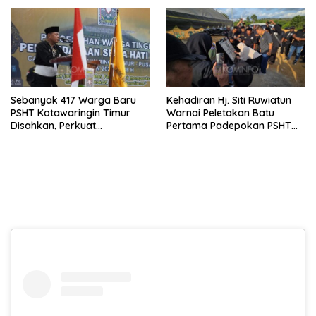
Piala Presiden 2026
Sebanyak 417 Warga Baru
Kehadiran Hj. Siti Ruwiatun
PSHT Kotawaringin Timur
Warnai Peletakan Batu
Disahkan, Perkuat
Pertama Padepokan PSHT
Persaudaraan dan Lahirkan
Tanah Bumbu, Titipkan
Generasi Berbudi Luhur
Tanda Tresna untuk Warga
SH Terate