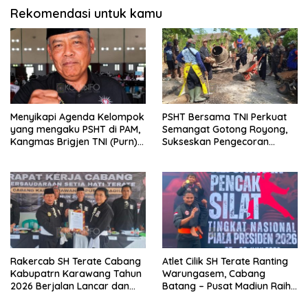
Rekomendasi untuk kamu
Menyikapi Agenda Kelompok
PSHT Bersama TNI Perkuat
yang mengaku PSHT di PAM,
Semangat Gotong Royong,
Kangmas Brigjen TNI (Purn)
Sukseskan Pengecoran
Widjang Pranjoto : Jangan
Jembatan TMMD Ke-129 di
Abaikan Etika Persaudaraan
Bulu Lor
Rakercab SH Terate Cabang
Atlet Cilik SH Terate Ranting
Kabupatrn Karawang Tahun
Warungasem, Cabang
2026 Berjalan Lancar dan
Batang – Pusat Madiun Raih
Sukses
Emas di Kejuaraan Nasional