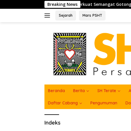
Langsung
n
PSHT Bersama TNI Perkuat Semangat Gotong Royong,
Breaking News
ke
konten
Sejarah
Mars PSHT
Beranda
Berita
SH Terate
A
Daftar Cabang
Pengumuman
Do
Indeks